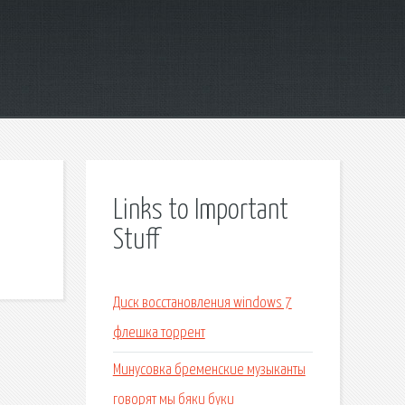
Links to Important
Stuff
Диск восстановления windows 7
флешка торрент
Минусовка бременские музыканты
говорят мы бяки буки