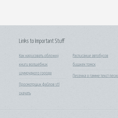
Links to Important Stuff
Как нарисовать обложку
Расписание автобусов
книги волшебник
бишкек томск
изумрудного города
Песенка о гамме текст песн
Просмотрщик файлов stl
скачать