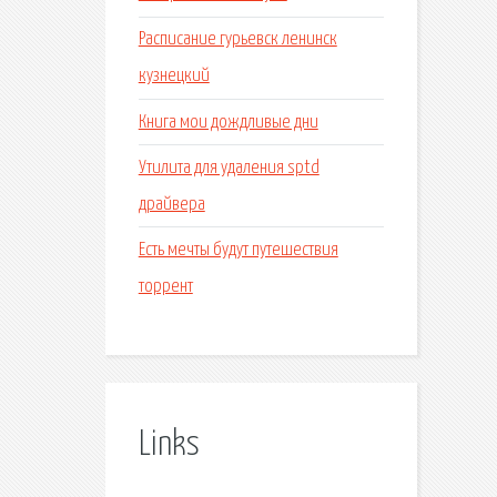
Расписание гурьевск ленинск
кузнецкий
Книга мои дождливые дни
Утилита для удаления sptd
драйвера
Есть мечты будут путешествия
торрент
Links