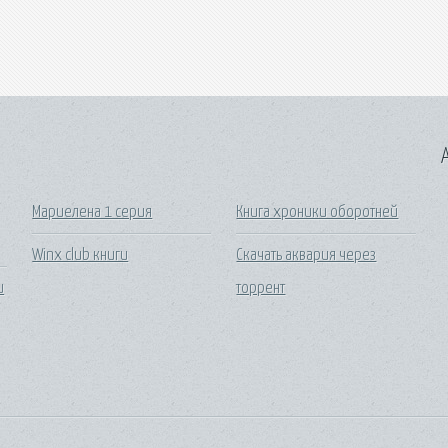
A
Мариелена 1 серия
Книга хроники оборотней
Winx club книги
Скачать аквария через
и
торрент