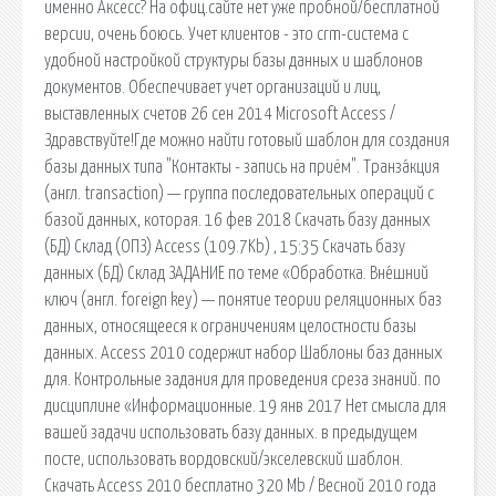
именно Аксесс? На офиц.сайте нет уже пробной/бесплатной
версии, очень боюсь. Учет клиентов - это crm-система с
удобной настройкой структуры базы данных и шаблонов
документов. Обеспечивает учет организаций и лиц,
выставленных счетов 26 сен 2014 Microsoft Access /
Здравствуйте!Где можно найти готовый шаблон для создания
базы данных типа "Контакты - запись на приём". Транза́кция
(англ. transaction) — группа последовательных операций с
базой данных, которая. 16 фев 2018 Скачать базу данных
(БД) Склад (ОПЗ) Access (109.7Kb) , 15:35 Скачать базу
данных (БД) Склад ЗАДАНИЕ по теме «Обработка. Вне́шний
ключ (англ. foreign key) — понятие теории реляционных баз
данных, относящееся к ограничениям целостности базы
данных. Access 2010 содержит набор Шаблоны баз данных
для. Контрольные задания для проведения среза знаний. по
дисциплине «Информационные. 19 янв 2017 Нет смысла для
вашей задачи использовать базу данных. в предыдущем
посте, использовать вордовский/экселевский шаблон.
Скачать Access 2010 бесплатно 320 Mb / Весной 2010 года