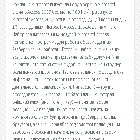
компания Microsoft выпустила новую версию Microsoft.
Скачать Access 2007 бесплатно 300 Mb / При запуске
Microsoft Access 2007 отличия от предыдущей версии видны.
13. Базы данных. Microsoft Access. 1. База данных – это…
Набор взаимосвязанных модулей. Microsoft Access -
популярная программа для работы с базами данных.
Разберемся, как работать. Готовим шаблон письма. Чаще
всего шаблон письма представляет из себя документ Учет
клиентов - это crm-система с удобной настройкой структуры
базы данных и шаблонов. Тестовые задания по дисциплине
Информационные технологии в профессиональной
деятельности. Транза́кция (англ. transaction) — группа
последовательных операций с базой данных, которая.
Вне́шний ключ (англ. foreign key) — понятие теории
реляционных баз данных, относящееся. Скачать на
компьютер или ноутбук программы, драйвера, утилиты,
браузеры, а также. OpenOffice.org является полноценным
свободный офисным пакетом, не уступающим по своим.
Глава 1. Подготовка к работе с УТМ 1.1. Проверка