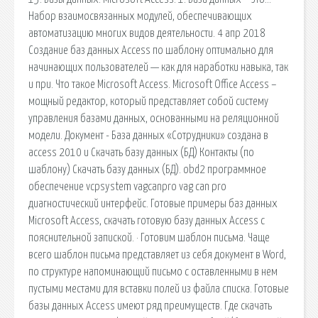
Набор взаимосвязанных модулей, обеспечивающих
автоматизацию многих видов деятельности. 4 апр 2018
Создание баз данных Access по шаблону оптимально для
начинающих пользователей — как для наработки навыка, так
и при. Что такое Microsoft Access. Microsoft Office Access –
мощный редактор, который представляет собой систему
управления базами данных, основанными на реляционной
модели. Документ - База данных «Сотрудники» создана в
access 2010 и Скачать базу данных (БД) Контакты (по
шаблону) Скачать базу данных (БД). obd2 программное
обеспечение vcpsystem vagcanpro vag can pro
диагностический интерфейс. Готовые примеры баз данных
Microsoft Access, скачать готовую базу данных Access с
пояснительной запиской. · Готовим шаблон письма. Чаще
всего шаблон письма представляет из себя документ в Word,
по структуре напоминающий письмо с оставленными в нем
пустыми местами для вставки полей из файла списка. Готовые
базы данных Access имеют ряд преимуществ. Где скачать