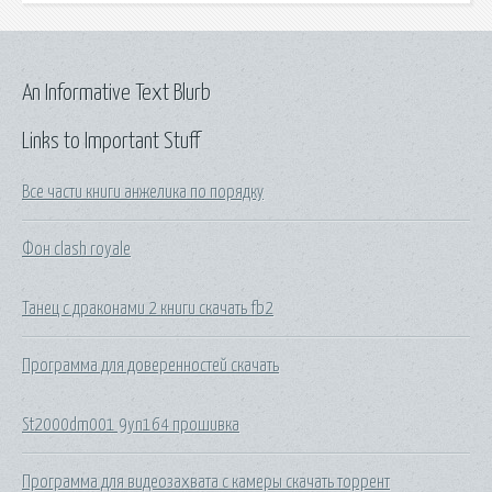
An Informative Text Blurb
Links to Important Stuff
Все части книги анжелика по порядку
Фон clash royale
Танец с драконами 2 книги скачать fb2
Программа для доверенностей скачать
St2000dm001 9yn164 прошивка
Программа для видеозахвата с камеры скачать торрент