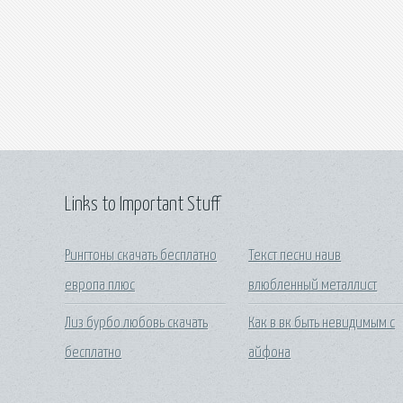
Links to Important Stuff
Рингтоны скачать бесплатно
Текст песни наив
европа плюс
влюбленный металлист
Лиз бурбо любовь скачать
Как в вк быть невидимым с
бесплатно
айфона