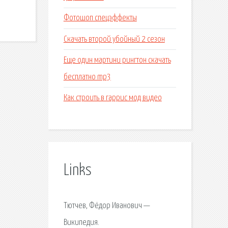
Фотошоп спецэффекты
Скачать второй убойный 2 сезон
Еще один мартини рингтон скачать
бесплатно mp3
Как строить в гаррис мод видео
Links
Тютчев, Фёдор Иванович —
Википедия.