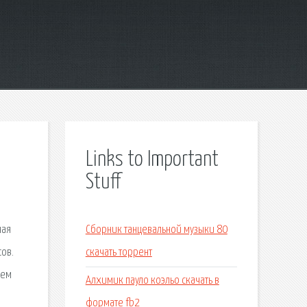
Links to Important
Stuff
ная
Сборник танцевальной музыки 80
сов.
скачать торрент
щем
Алхимик пауло коэльо скачать в
формате fb2