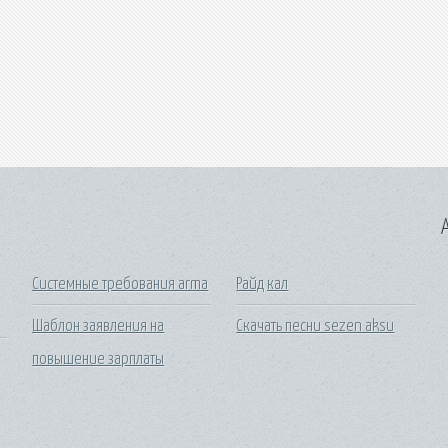
A
Системные требования arma
Райд кал
Шаблон заявления на
Скачать песни sezen aksu
повышение зарплаты