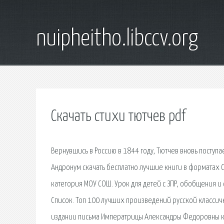
nuipheitho.libccv.org
Скачать стихи тютчев pdf
Вернувшись в Россию в 1844 году, Тютчев вновь поступ
Андронум скачать бесплатно лучшие книги в форматах С
категория МОУ СОШ. Урок для детей с ЗПР, обобщения и
Список. Топ 100 лучших произведений русской классиче
издании письма Императрицы Александры Федоровны к Ни