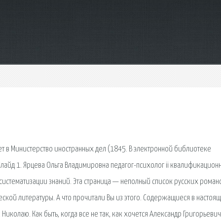
ает в Министерство иностранных дел (1845. В электронной библиотеке
лайд 1. Ярцева Ольга Владимировна педагог-психолог ii квалификацион
 систематизации знаний. Эта страница — неполный список русских роман
ской литературы. А что прочитали Вы из этого. Содержащиеся в настоя
колаю. Как быть, когда все не так, как хочется Александр Григорьевич