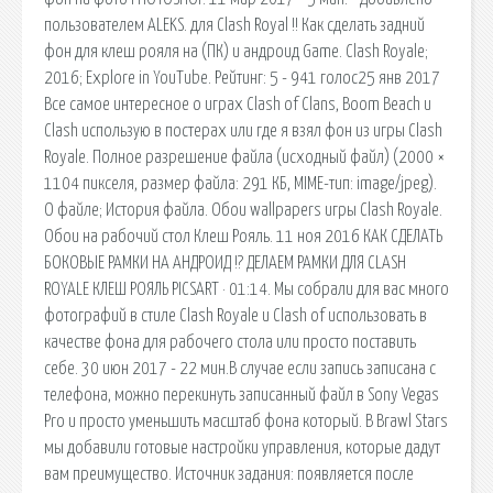
пользователем ALEKS. для Clash Royal !! Как сделать задний
фон для клеш рояля на (ПК) и андроид Game. Clash Royale;
2016; Explore in YouTube. Рейтинг: 5 - 941 голос25 янв 2017
Все самое интересное о играх Clash of Clans, Boom Beach и
Clash использую в постерах или где я взял фон из игры Clash
Royale. Полное разрешение файла (исходный файл) (2000 ×
1104 пикселя, размер файла: 291 КБ, MIME-тип: image/jpeg).
О файле; История файла. Обои wallpapers игры Clash Royale.
Обои на рабочий стол Клеш Рояль. 11 ноя 2016 КАК СДЕЛАТЬ
БОКОВЫЕ РАМКИ НА АНДРОИД !? ДЕЛАЕМ РАМКИ ДЛЯ CLASH
ROYALE КЛЕШ РОЯЛЬ PICSART · 01:14. Мы собрали для вас много
фотографий в стиле Clash Royale и Clash of использовать в
качестве фона для рабочего стола или просто поставить
себе. 30 июн 2017 - 22 мин.В случае если запись записана с
телефона, можно перекинуть записанный файл в Sony Vegas
Pro и просто уменьшить масштаб фона который. В Brawl Stars
мы добавили готовые настройки управления, которые дадут
вам преимущество. Источник задания: появляется после