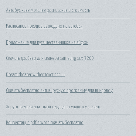
Автобус киев могилев расписание и стоимость
Расписание поездов из жодино на витебск
Приложение для путешественников на айфон
Скачать драйвер для сканера samsung scx 3200
Dream theater wither текст песни
Скачать бесплатно антивирусную программу для виндовс 7
Хирургическая анатомия сердца по уилкоксу скачать
Конвертация pdf в word скачать бесплатно