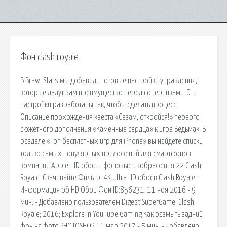
Фон clash royale
В Brawl Stars мы добавили готовые настройки управления,
которые дадут вам преимущество перед соперниками. Эти
настройки разработаны так, чтобы сделать процесс.
Описание прохождения квеста «Сезам, откройся!» первого
сюжетного дополнения «Каменные сердца» к игре Ведьмак. В
разделе «Топ бесплатных игр для iPhone» вы найдете списки
только самых популярных приложений для смартфонов
компании Apple. HD обои и фоновые изображения 22 Clash
Royale. Скачивайте Фильтр: 4K Ultra HD обоев Clash Royale: ·
Информация об HD Обои Фон ID:856231. 11 ноя 2016 - 9
мин. - Добавлено пользователем Digest SuperGame. Clash
Royale; 2016; Explore in YouTube Gaming Как размыть задний
фон на фото PHOTOSHOP. 11 мар 2017 - 5 мин. - Добавлено