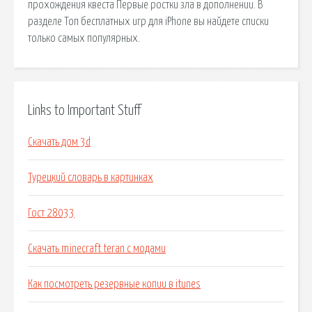
прохождения квеста Первые ростки зла в дополнении. В
разделе Топ бесплатных игр для iPhone вы найдете списки
только самых популярных.
Links to Important Stuff
Скачать дом 3d
Турецкий словарь в картинках
Гост 28033
Скачать minecraft teran с модами
Как посмотреть резервные копии в itunes