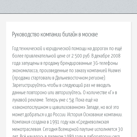
Руководство компании билайн в москве
Год технической и юридической помощи на дорогах по ещё
более привлекательной цене от 2 500 руб. В декабре 2008
года запущены в продажу брендированные 3G-телефоны
экономкласса, произведенные по заказу компанией Huawei
(продажи стартовали в Дальневосточном регионе).
Зарегистрируйтесь чтобы в следующий раз не вводить
данные повтороно или авторизуйтесь. О количестве «Г» в
лукавой рекламе. Теперь уже с 5g. Пока ещё на
«законопослушном и цивилизованном» Западе, но всё это
может добраться и до России. История Основание компании.
Компания создана в 1991 году как «Средневолжская
межотраслевая. Сегодня Всемирной паутине исполняется 30
лет. Всё началось в далеком 1989 году в лаборатории cern,