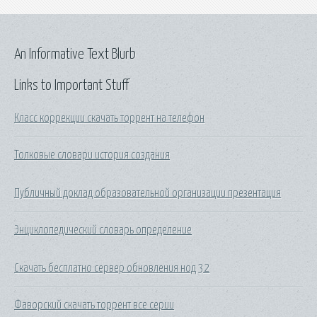
An Informative Text Blurb
Links to Important Stuff
Класс коррекции скачать торрент на телефон
Толковые словари история создания
Публичный доклад образовательной организации презентация
Энциклопедический словарь определение
Скачать бесплатно сервер обновления нод 32
Фаворский скачать торрент все серии