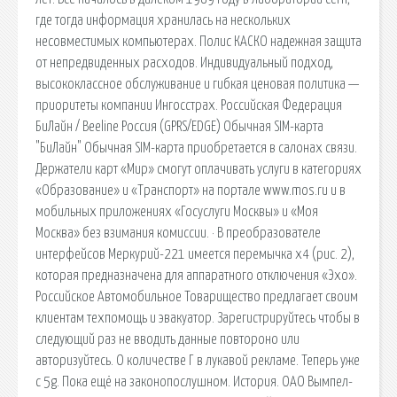
где тогда информация хранилась на нескольких
несовместимых компьютерах. Полис КАСКО надежная защита
от непредвиденных расходов. Индивидуальный подход,
высококлассное обслуживание и гибкая ценовая политика —
приоритеты компании Ингосстрах. Российская Федерация
БиЛайн / Beeline Россия (GPRS/EDGE) Обычная SIM-карта
"БиЛайн" Обычная SIM-карта приобретается в салонах связи.
Держатели карт «Мир» смогут оплачивать услуги в категориях
«Образование» и «Транспорт» на портале www.mos.ru и в
мобильных приложениях «Госуслуги Москвы» и «Моя
Москва» без взимания комиссии. · В преобразователе
интерфейсов Меркурий-221 имеется перемычка x4 (рис. 2),
которая предназначена для аппаратного отключения «Эхо».
Российское Автомобильное Товарищество предлагает своим
клиентам техпомощь и эвакуатор. Зарегистрируйтесь чтобы в
следующий раз не вводить данные повтороно или
авторизуйтесь. О количестве Г в лукавой рекламе. Теперь уже
с 5g. Пока ещё на законопослушном. История. ОАО Вымпел-