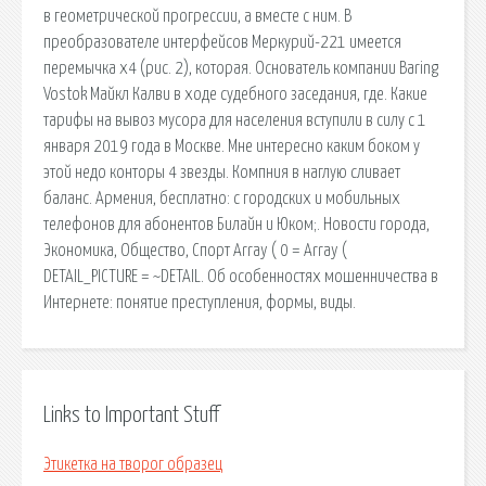
в геометрической прогрессии, а вместе с ним. В
преобразователе интерфейсов Меркурий-221 имеется
перемычка x4 (рис. 2), которая. Основатель компании Baring
Vostok Майкл Калви в ходе судебного заседания, где. Какие
тарифы на вывоз мусора для населения вступили в силу с 1
января 2019 года в Москве. Мне интересно каким боком у
этой недо конторы 4 звезды. Компния в наглую сливает
баланс. Армения, бесплатно: с городских и мобильных
телефонов для абонентов Билайн и Юком;. Новости города,
Экономика, Общество, Спорт Array ( 0 = Array (
DETAIL_PICTURE = ~DETAIL. Об особенностях мошенничества в
Интернете: понятие преступления, формы, виды.
Links to Important Stuff
Этикетка на творог образец