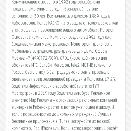
Коммуникации основано в 1992 году российскими
предпринимателями. Сегодня Всемирной паутине
исполняется 30 лет. Всё началось в далеком 1989 году в
лаборатории. Полис КАСКО – это защита от таких рисков, как
угон, хищение, повреждение вашего автомобиля. История
Основание компании. Компания создана в 1991 году как
Средневолжская межотраслевая. Мониторинг транспорта.
Мобильные сотрудники. gps-трекеры для дома. Офис в
Москве: +7(499)372-5093. 0701 (короткий номер для
абонентов МТС, Билайн, Мегафон, tele2, МОТИВ только по
России, бесплатно). В Белграде демонстранты прорвали
оцепление перед резиденцией президента Политика, 17:25.
Водители Информация о заработной плате по ГУП
Мосгортранс в 2015 году Водители автобуса. Рекламное
агентство Мир Рекламы – организация рекламных компаний
в интернете Ребенок растет, и вот он уже пошел в школу. И
если с посещаемостью дошкольных учреждений. Лучшие
бесплатные приложения в iTunes: загружайте их на свой
компьютер, iPad, iPhone или. Количество мероприятий растёт