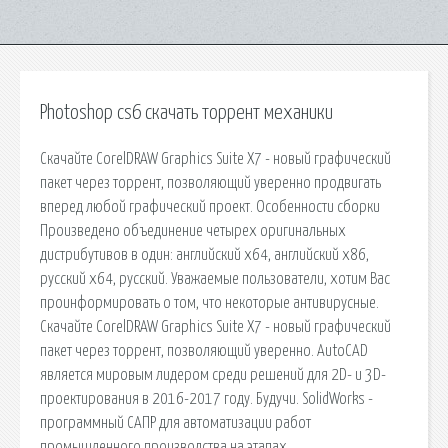
Photoshop cs6 скачать торрент механики
Скачайте CorelDRAW Graphics Suite X7 - новый графический
пакет через торрент, позволяющий уверенно продвигать
вперед любой графический проект. Особенности сборки
Произведено объединение четырех оригинальных
дистрибутивов в один: английский х64, английский х86,
русский х64, русский. Уважаемые пользователи, хотим Вас
проинформировать о том, что некоторые антивирусные.
Скачайте CorelDRAW Graphics Suite X7 - новый графический
пакет через торрент, позволяющий уверенно. AutoCAD
является мировым лидером среди решений для 2D- и 3D-
проектирования в 2016-2017 году. Будучи. SolidWorks -
программный САПР для автоматизации работ
промышленного производства на этапах.