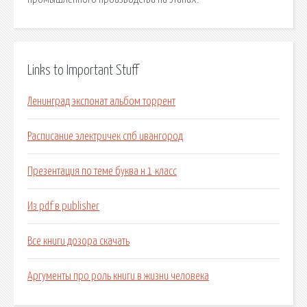
Links to Important Stuff
Ленинград экспонат альбом торрент
Расписание электричек спб ивангород
Презентация по теме буква н 1 класс
Из pdf в publisher
Все книги дозора скачать
Аргументы про роль книги в жизни человека