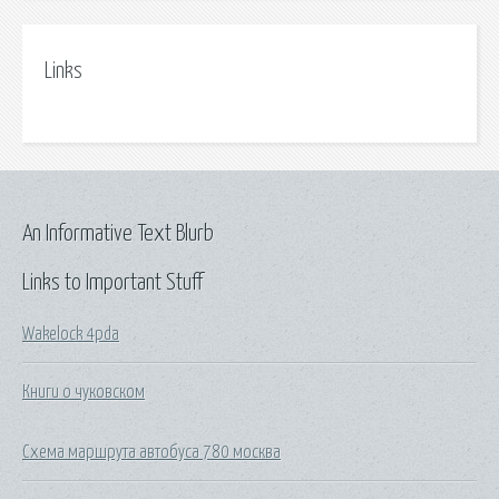
Links
An Informative Text Blurb
Links to Important Stuff
Wakelock 4pda
Книги о чуковском
Схема маршрута автобуса 780 москва