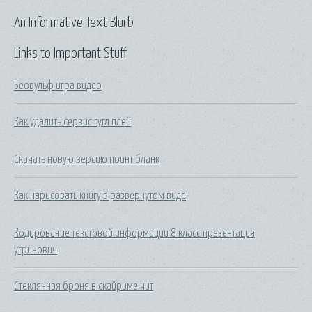
An Informative Text Blurb
Links to Important Stuff
Беовульф игра видео
Как удалить сервис гугл плей
Скачать новую версию поинт бланк
Как нарисовать книгу в развернутом виде
Кодирование текстовой информации 8 класс презентация
угринович
Стеклянная броня в скайриме чит