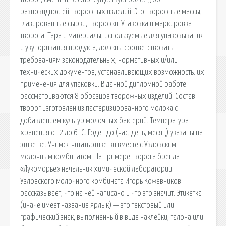
разновидностей творожных изделий. Это творожные массы,
глазированные сырки, творожки. Упаковка и маркировка
творога. Тара и материалы, используемые для упаковывания
и укупоривания продукта, должны соответствовать
требованиям законодательных, нормативных и/или
технических документов, устанавливающих возможность. их
применения для упаковки. В данной дипломной работе
рассматриваются 8 образцов творожных изделий. Состав:
творог изготовлен из пастеризированного молока с
добавлением культур молочных бактерий. Температура
хранения от 2 до 6°С. Годен до (час, день, месяц) указаны на
этикетке. Учимся читать этикетки вместе с Узловским
молочным комбинатом. На примере творога бренда
«Лукоморье» начальник химической лаборатории
Узловского молочного комбината Игорь Кожевников
рассказывает, что на ней написано и что это значит. Этикетка
(иначе имеет название ярлык) — это текстовый или
графический знак, выполненный в виде наклейки, талона или