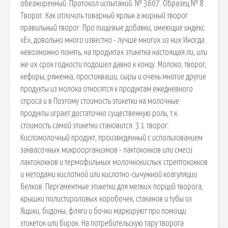
обезжиренный. Протокол испытаний. № 3607. Образец № 8
Творог. Как отличить товарный ярлык а жирный творог
правильный творог. Про пищевые добавки, имеющие индекс
«Е», довольно много известно - лучше многих из них Иногда
невозможно понять, на продуктах этикетка настоящая ли, или
же их срок годности подошел давно к концу. Молоко, творог,
кефиры, ряженка, простокваши, сыры и очень многие другие
продукты из молока относятся к продуктам ежедневного
спроса и в Поэтому стоимость этикетки на молочные
продукты играет достаточно существенную роль, т.к.
стоимость самой этикетки становится. 3.1 творог:
Кисломолочный продукт, произведенный с использованием
заквасочных микроорганизмов - лактококков или смеси
лактококков и термофильных молочнокислых стрептококков
и методами кислотной или кислотно-сычужной коагуляции
белков. Пергаментные этикетки для мелких порций творога,
крышки полистироловых коробочек, стаканов и тубы из
Ящики, бидоны, фляги и бочки маркируют при помощи
этикеток или бирок. На потребительскую тару творога