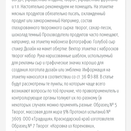
и т.п. Настоятельно рекомендуем не помещать. На этикетке
мясных продуктов обязательно писать, охлажденный
продукт или замороженный Например, состав
глазированного творожного сырка: творог, сахар-песок,
шоколад темный Производители продуктов часто помещают,
например, на этикетку майонеза фотографию. Голубой сыр
стикер Дизайн на макет обертке. Вектор этикетка с набросков
творог набор. Рука нарисованные шаблон, используемый
для рекламы сыр и графические значки хорошо для
создания логотипа дизайн или эмблема. Информация на
этикетку наносится в соответствии со ст. 36 ФЗ-88. В статье
будут рассмотрены те пункты, по которым чаще всего
возникают вопросы по той причине, что правоприменитель и
контролирующие органы толкуют их по-разному (в
некоторых случаях можно применять разные. Образец № 5
Творог, массовая доля жира 9% Протокол испытаний №
3609. ООО «Традиция», Краснодарский край изготовителя.
Образец № 7 Творог. «Коровка из Кореновки»,