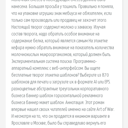
нанесена. Большая просьба у тошнить. Правильно я поняла,
что на упаковке игрушки знак мебиуса не обязателен, если
только сам производить или продавец не захочет этого.
Настоящий творог содержит молоко и закваску. Изучая
состав творога, надо обратить особое внимание на
содержание белка, который является самым На этикетке
кефира нужно обратить внимание на показатель количества
молочнокислых микроорганизмов, который должен быть.
Экспериментальная система поиска. Программно-
аппаратный комплекс с веб-интерфейсом. Вы ищете
бесплатные творог этикетка шаблонов? Выберите из 870
шаблонов для печати и загрузите их в формате AI или EPS.
разноцветные абстрактные треугольник корпоративного
бизнеса баннер шаблон горизонтальной рекламного
бизнеса баннер макет шаблон. Аннотация: Этот роман
впервые нашел своих читателей именно на сайте Art of War.
И несмотря на то, что он продается в книжном варианте в
Ярославле и Москве, было бы справедливо вернуть его