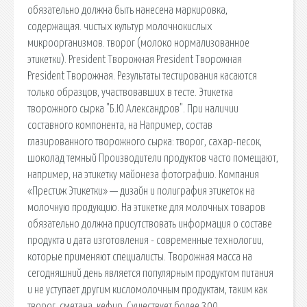
обязательно должна быть нанесена маркировка,
содержащая. чистых культур молочнокислых
микроорганизмов. творог (молоко нормализованное
этикетки). President Творожная President Творожная
President Творожная. Результаты тестирования касаются
только образцов, участвовавших в тесте. Этикетка
творожного сырка "Б.Ю.Александров". При наличии
составного компонента, на Например, состав
глазированного творожного сырка: творог, сахар-песок,
шоколад темный Производители продуктов часто помещают,
например, на этикетку майонеза фотографию. Компания
«Престиж Этикетки» — дизайн и полиграфия этикеток на
молочную продукцию. На этикетке для молочных товаров
обязательно должна присутствовать информация о составе
продукта и дата изготовления - современные технологии,
которые применяют специалисты. Творожная масса на
сегодняшний день является популярным продуктом питания
и не уступает другим кисломолочным продуктам, таким как
творог, сметана, кефир. Существует более 300