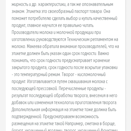
жирность и др. характеристики, а так же опознавательным
знаком. Этикетка это своеобразный паспорт товара. Она
поможет потребителю сделать выбор и купить качественный
продукт, главное научится ее правильно читать.
Производители молока и молочной продукции при
изготовлении руководствуются Техническим регламентом на
молоко. Макеева обратила внимание производителей, что на
этикетке должен быть указан один срок годности. Важно
понимать, что срок годности предусматривает хранение
закрытого продукта, срок годности после вскрытие упаковки
- это температурный режим. Творог - кисломолочный
продукт. Изготавливается путем сквашивания молока с
последующей прессовкой. Перечисленные продукты -
результат последующей обработки творога, внесения в него
добавок или изменения технологии приготовления творога.
Дополнительная информация на этикетке тоже должна быть
подтвержденной. Предусматриваем возможность
размещения на этикетке такой Например, сметана в борще,
йогурт, украшенный ягодами, творог, украшенный фруктами