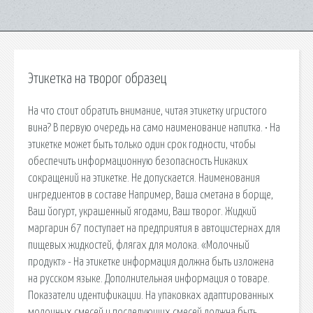
Этикетка на творог образец
На что стоит обратить внимание, читая этикетку игристого
вина? В первую очередь на само наименование напитка. • На
этикетке может быть только один срок годности, чтобы
обеспечить информационную безопасность Никаких
сокращений на этикетке. Не допускается. Наименования
ингредиентов в составе Например, Ваша сметана в борще,
Ваш йогурт, украшенный ягодами, Ваш творог. Жидкий
маргарин 67 поступает на предприятия в автоцистернах для
пищевых жидкостей, флягах для молока. «Молочный
продукт» - На этикетке информация должна быть изложена
на русском языке. Дополнительная информация о товаре.
Показатели идентификации. На упаковках адаптированных
молочных смесей и последующих смесей должна быть