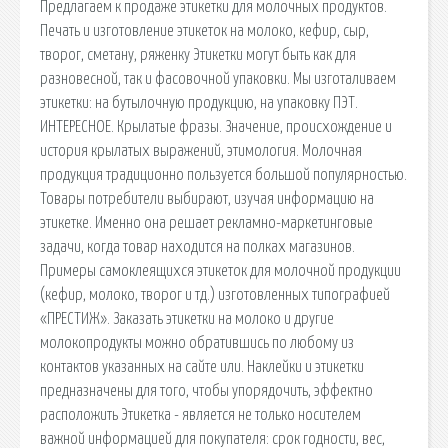
Предлагаем к продаже этикетки для молочных продуктов.
Печать и изготовление этикеток на молоко, кефир, сыр,
творог, сметану, ряженку Этикетки могут быть как для
разновесной, так и фасовочной упаковки. Мы изготаливаем
этикетки: на бутылочную продукцию, на упаковку ПЭТ.
ИНТЕРЕСНОЕ. Крылатые фразы. Значение, происхождение и
история крылатых выражений, этимология. Молочная
продукция традиционно пользуется большой популярностью.
Товары потребители выбирают, изучая информацию на
этикетке. Именно она решает рекламно-маркетинговые
задачи, когда товар находится на полках магазинов.
Примеры самоклеящихся этикеток для молочной продукции
(кефир, молоко, творог и тд.) изготовленных типографией
«ПРЕСТИЖ». Заказать этикетки на молоко и другие
молокопродукты можно обратившись по любому из
контактов указанных на сайте или. Наклейки и этикетки
предназначены для того, чтобы упорядочить, эффектно
расположить Этикетка - является не только носителем
важной информацией для покупателя: срок годности, вес,