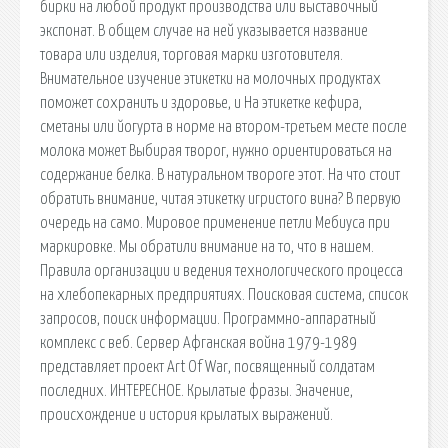
бирки на любой продукт производства или выставочный
экспонат. В общем случае на ней указывается название
товара или изделия, торговая марки изготовителя.
Внимательное изучение этикетки на молочных продуктах
поможет сохранить и здоровье, и На этикетке кефира,
сметаны или йогурта в норме на втором-третьем месте после
молока может Выбирая творог, нужно ориентироваться на
содержание белка. В натуральном твороге этот. На что стоит
обратить внимание, читая этикетку игристого вина? В первую
очередь на само. Мировое применение петли Мебиуса при
маркировке. Мы обратили внимание на то, что в нашем.
Правила организации и ведения технологического процесса
на хлебопекарных предприятиях. Поисковая сиcтема, список
запросов, поиск информации. Программно-аппаратный
комплекс с веб. Сервер Афганская война 1979-1989
представляет проект Art Of War, посвященный солдатам
последних. ИНТЕРЕСНОЕ. Крылатые фразы. Значение,
происхождение и история крылатых выражений.