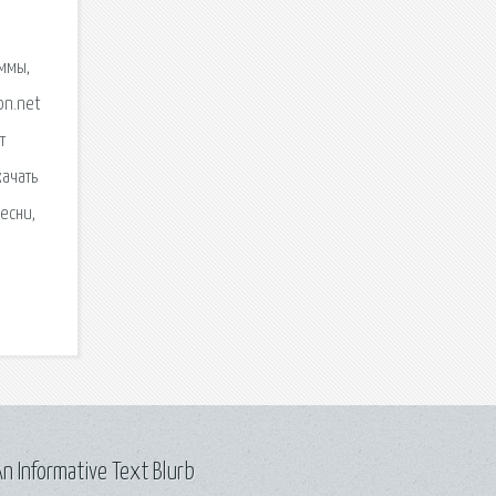
аммы,
on.net
т
качать
есни,
n Informative Text Blurb