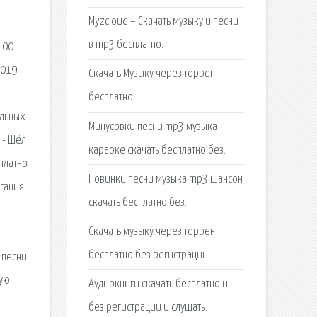
Myzcloud – Скачать музыку и песни
в mp3 бесплатно.
 100
2019
Скачать Музыку через торрент
бесплатно.
альных
Минусовки песни mp3 музыка
 - Шёл
караоке скачать бесплатно без.
платно
Новинки песни музыка mp3 шансон
игация
скачать бесплатно без.
Скачать музыку через торрент
бесплатно без регистрации.
 песни
кую
Аудиокниги скачать бесплатно и
без регистрации и слушать.