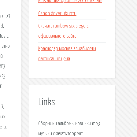
Kms активатор office 2010 скачать
Canon driver ubuntu
 в mp3
Скачать rainbow six siege с
d,
официального сайта
usic.
латно
Краснодар москва авиабилеты
ой
расписание цена
MP3
MP3
ей
Links
й,
мых
Сборники альбомы новинки mp3
ети.
музыки скачать торрент.