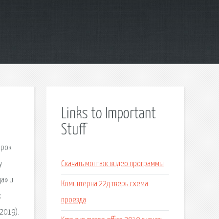
Links to Important
Stuff
орок
у
Скачать монтаж видео программы
да» и
Коминтерна 22д тверь схема
к
проезда
 2019).