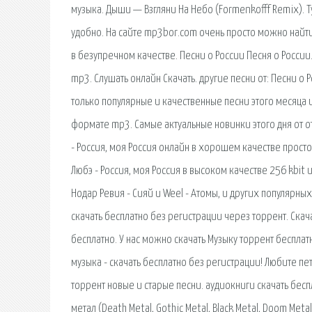
музыка. Дыши — Взгляни На Небо (Formenkofff Remix). Т
удобно. На сайте mp3bor.com очень просто можно найт
в безупречном качестве. Песни о России Песня о России
mp3. Слушать онлайн Скачать. другие песни от: Песни о 
только популярные и качественные песни этого месяца 
формате mp3. Самые актуальные новинки этого дня от о
- Россия, моя Россия онлайн в хорошем качестве прос
Любэ - Россия, моя Россия в высоком качестве 256 kbit 
Нодар Ревия - Сияй и Weel - Атомы, и других популярн
скачать бесплатно без регистрации через торрент. Ска
бесплатно. У нас можно скачать Музыку торрент беспла
музыка - скачать бесплатно без регистрации! Любите пе
торрент новые и старые песни. аудиокниги скачать бесп
метал (Death Metal, Gothic Metal, Black Metal, Doom Meta