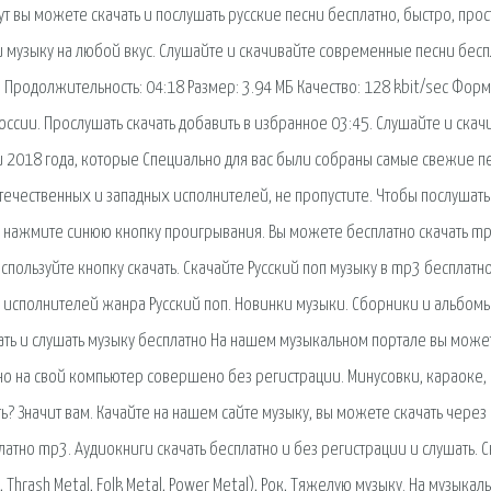
ут вы можете скачать и послушать русские песни бесплатно, быстро, прос
и музыку на любой вкус. Слушайте и скачивайте современные песни бесп
. Продолжительность: 04:18 Размер: 3.94 МБ Качество: 128 kbit/sec Форм
России. Прослушать скачать добавить в избранное 03:45. Слушайте и скач
и 2018 года, которые Специально для вас были собраны самые свежие п
течественных и западных исполнителей, не пропустите. Чтобы послушать
то нажмите синюю кнопку проигрывания. Вы можете бесплатно скачать m
используйте кнопку скачать. Скачайте Русский поп музыку в mp3 бесплатно
ых исполнителей жанра Русский поп. Новинки музыки. Сборники и альбом
чать и слушать музыку бесплатно На нашем музыкальном портале вы може
тно на свой компьютер совершено без регистрации. Минусовки, караоке,
ть? Значит вам. Качайте на нашем сайте музыку, вы можете скачать через
латно mp3. Аудиокниги скачать бесплатно и без регистрации и слушать. С
l, Thrash Metal, Folk Metal, Power Metal), Рок, Тяжелую музыку. На музыкал