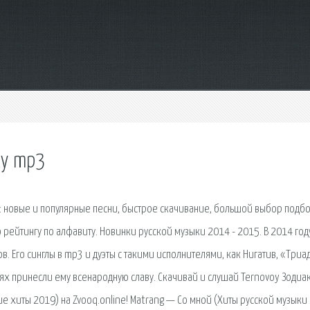
ку mp3
а: новые и популярные песни, быстрое скачивание, большой выбор подб
по рейтингу по алфавиту. Новинки русской музыки 2014 - 2015. В 2014 год
в. Его синглы в mp3 и дуэты с такими исполнителями, как Нигатив, «Триа
ях принесли ему всенародную славу. Скачивай и слушай Ternovoy Зодиа
ие хиты 2019) на Zvooq.online! Matrang — Со мной (Хиты русской музыки