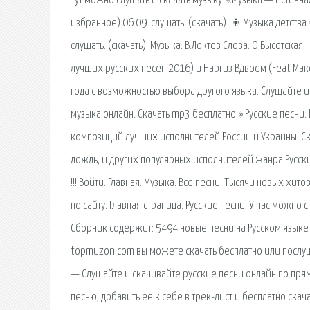
Тут можно слушать и скачать музыку. «Музыка — истинная
избранное) 06:09. слушать. (скачать). 👦Музыка детства
слушать. (скачать). Музыка: В.Локтев Слова: О.Высотская
лучших русских песен 2016) и Наргиз Вдвоем (Feat Ма
года с возможностью выбора другого языка. Слушайте и
музыка онлайн. Cкачать mp3 бесплатно » Русские песни
композиций лучших исполнителей России и Украины. Ска
дождь, и других популярных исполнителей жанра Русски
!!! Войти. Главная. Музыка. Все песни. Тысячи новых х
по сайту. Главная страница. Русские песни. У нас можно
Сборник содержит: 5494 новые песни на Русском языке 
topmuzon.com вы можете скачать бесплатно или послуш
— Слушайте и скачивайте русские песни онлайн по пря
песню, добавить ее к себе в трек-лист и бесплатно ска