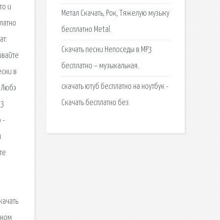
то и
Метал Скачать, Рок, Тяжелую музыку
латно
бесплатно Metal.
ат:
Скачать песни Непоседы в MP3
ивайте
бесплатно – музыкальная.
есни в
скачать ютуб бесплатно на ноутбук -
 Любэ
Скачать бесплатно без.
p3
 -
ы
те
качать
ьном