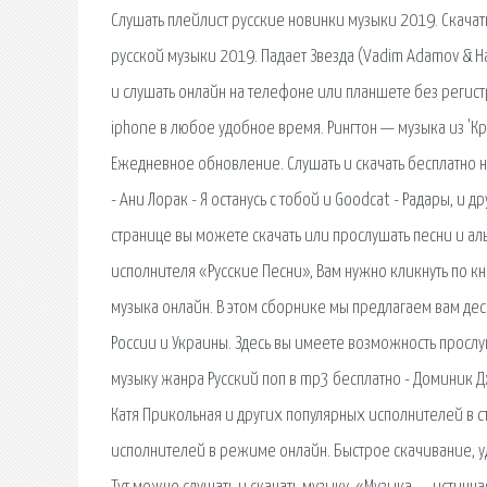
Слушать плейлист русские новинки музыки 2019. Скачат
русской музыки 2019. Падает Звезда (Vadim Adamov & Ha
и слушать онлайн на телефоне или планшете без регист
iphone в любое удобное время. Рингтон — музыка из 'Кр
Ежедневное обновление. Слушать и скачать бесплатно н
- Ани Лорак - Я останусь с тобой и Goodcat - Радары, и 
странице вы можете скачать или прослушать песни и ал
исполнителя «Русские Песни», Вам нужно кликнуть по к
музыка онлайн. В этом сборнике мы предлагаем вам д
России и Украины. Здесь вы имеете возможность прослу
музыку жанра Русский поп в mp3 бесплатно - Доминик Д
Катя Прикольная и других популярных исполнителей в с
исполнителей в режиме онлайн. Быстрое скачивание, уд