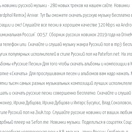
ь новинки русской музыки - 280 новых треков на нашем сайте. Новинки
rdphol Remix) Anivar. Тут Вы сможете скачать русскую музыку бесплатно
рации и смс! Слушайте все песни в хорошем качестве 320 kbps на Androi
иминальная Россия'. 00:57. Сборник русских новинок 2019 года на DriveM
а телефон или. Скачайте и слушай музыку жанра Русский поп в mp3 бесп
других популярных исполнителей в стиле Русский поп на Patefon.net. На эт
ьбомы «Русские Песни» Для того чтобы скачать альбомы и композиции в 
нопке «Скачать». Для прослушивания песен и альбомов вам надо нажать. 
есятки тысяч самых разных музыкальных композиций лучших исполнител
шать и скачать русские песни совершенно бесплатно. Скачайте и слушай
жокер, Ирина Дубцова, Ирина Дубцова и Интарс Бусулис, Влад Соколовски
тиле Русский поп на Zvuk.top. Слушайте русские новинки от ваших люби
обный плеер на Sefon.me. Новинки музыки. Поделиться в соцсетях Соцс