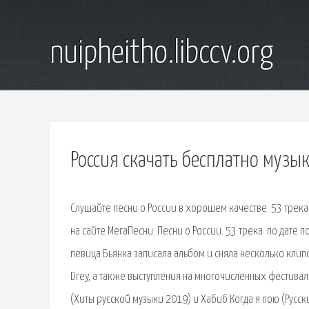
nuipheitho.libccv.org
Россия скачать бесплатно музы
Слушайте песни о России в хорошем качестве. 53 трек
на сайте МегаПесни. Песни о России. 53 трека. по дате 
певица Бьянка записала альбом и сняла несколько клипо
Drey, а также выступления на многочисленных фестивал
(Хиты русской музыки 2019) и Хабиб Когда я пою (Русск