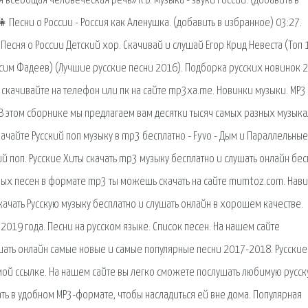
 всеобщая человеческая речь» К.В. музыка - звуки России. (добавить в
👧Песни о России - Россия как Аленушка. (добавить в избранное) 03:27.
 - Песня о России Детский хор. Скачивай и слушай Егор Крид Невеста (Топ
ксим Фадеев) (Лучшие русские песни 2016). Подборка русских новинок 
 скачивайте на телефон или пк на сайте mp3xa.me. Новинки музыки. MP3
. В этом сборнике мы предлагаем вам десятки тысяч самых разных музык
чайте Русский поп музыку в mp3 бесплатно - Fyvo - Дым и Параллельные
й поп. Русские Хиты скачать mp3 музыку бесплатно и слушать онлайн бес
итовых песен в формате mp3 ты можешь скачать на сайте mumtoz.com. Нав
 скачать Русскую музыку бесплатно и слушать онлайн в хорошем качестве.
2019 года. Песни на русском языке. Список песен. На нашем сайте
ать онлайн самые новые и самые популярные песни 2017-2018. Русские
мой ссылке. На нашем сайте вы легко сможете послушать любимую русс
чать в удобном MP3-формате, чтобы насладиться ей вне дома. Популярная