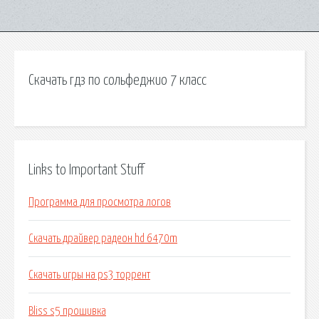
Скачать гдз по сольфеджио 7 класс
Links to Important Stuff
Программа для просмотра логов
Скачать драйвер радеон hd 6470m
Скачать игры на ps3 торрент
Bliss s5 прошивка