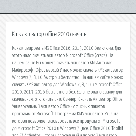
Kms активатор office 2010 скачать
Как активировать MS Office 2016, 2013, 2010 без ключа. Для
этого надо скачать активатор Microsoft Office (crack). На
нашем сайте Вы можете скачать активатор KMSAuto для
Майкрософт Офис версий У нас можно скачать KMS активатор
Windows 7, 8, 10 быстро и бесплатно. На нашем сайте можно
скачать KMS активатор для Windows 7, 8, 10 и Microsoft Office
2010, 2013, 2016 бесплатно и без. Если не видно ссылку для
скачивания, отключите анти баннер. Скачать Активатор Office
Универсальный активатор Office - офисных пакетов
программ от Microsoft. Программа KMS активатор. Утилита,
которая позволяет активировать все продукты от Microsoft,
до Microsoft Office 2010 и Windows 7 (все. Office 2010 Toolkit
and EZ-Activator – это универсальный и простой активатор