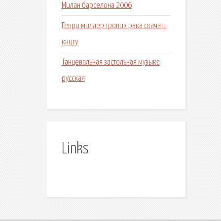
Милан барселона 2006
Генри миллер тропик рака скачать
книгу
Танцевальная застольная музыка
русская
Links