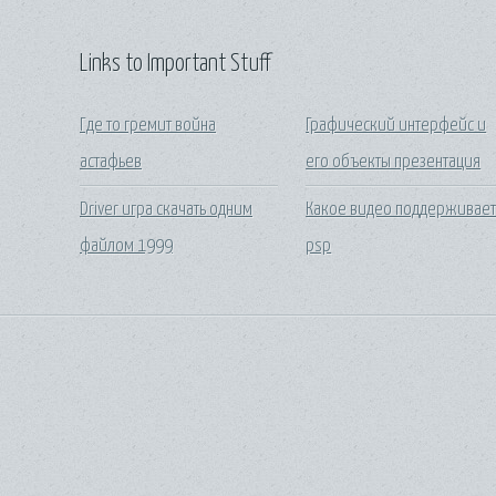
Links to Important Stuff
Где то гремит война
Графический интерфейс и
астафьев
его объекты презентация
Driver игра скачать одним
Какое видео поддерживае
файлом 1999
psp