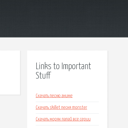
Links to Important
Stuff
Скачать песню аниме
Скачать skillet песня monster
Скачать моряк папай все серии