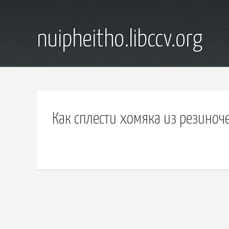
nuipheitho.libccv.org
Как сплести хомяка из резиноч