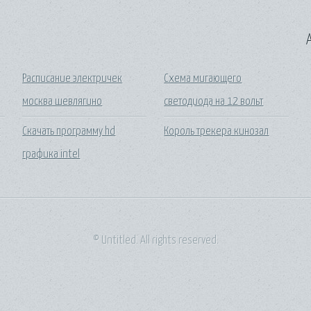
A
Расписание электричек
Схема мигающего
москва шевлягино
светодиода на 12 вольт
т
Скачать программу hd
Король трекера кинозал
графика intel
© Untitled. All rights reserved.