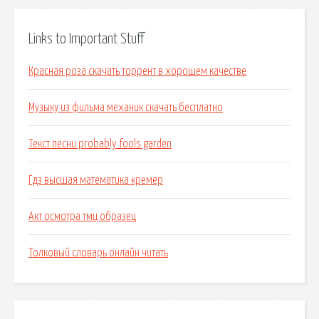
Links to Important Stuff
Красная роза скачать торрент в хорошем качестве
Музыку из фильма механик скачать бесплатно
Текст песни probably fools garden
Гдз высшая математика кремер
Акт осмотра тмц образец
Толковый словарь онлайн читать