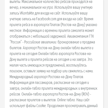
вылеты. Максимальное количество рейсов приходится на
вечер, а минимальное на утро. Используйте вашу учетную
запись VKontakte для входа на сайт. Используйте вашу
учетную запись на Facebook.com для входа на сайт. Время
прилета рейса в аэропорта Платов (Ростов-на-Дону) указано
местное. Информация о времени прилета самолета может
отображаться с небольшой задержкой. Авиакомпания ГТК
"Россия" - Российские авиалинии: бронирование и продажа
билетов. Аэропорт Ростов-на-Дону онлайн табло вылета и
прилета на сегодня Онлайн табло аэропорта Ростова-на-
Дону вылета и прилета рейсов на сегодня и на завтра. Это
малая часть имеющихся предложений, воспльзуйтесь
поиском, оставьте заявку на подбор или свжяитесь с нами.
Международный аэропорт Ростова-на-Дону Платов.
Информация для пассажиров, расписание на сегодня и
завтра, онлайн-табло прилета международных и внутренних
рейсов. Онлайн-табло аэропорта Ростов-на-Дону (ROV) -
расписание прилетов и вылетов. Online табло. Наш сайт
использует файлы Cookie. Продолжая просматривать данный