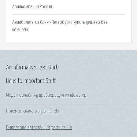
Авиакомпания Россия.
Авиабилеты из Санкт-Петербурга купить дешево без
комиссии.
An Informative Text Blurb
Links to Important Stuff
Модем билайн 4g драйвера для windows xp
Покемон скачать игры на nds
Выползово автостанция расписание