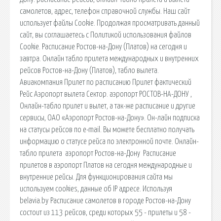
самолетов, адрес, телефон справочной службы. Наш сайт
использует файлы Cookie. Продолжая просматривать данный
сайт, вы соглашаетесь с Политикой использования файлов
Cookie. Расписание Ростов-на-Дону (Платов) на сегодня и
завтра. Онлайн табло прилета международных и внутренних
рейсов Ростов-на-Дону (Платов), табло вылета.
Авиакомпания Прилет по расписанию Прилет фактический
Рейс Аэропорт вылета Сектор. аэропорт РОСТОВ-НА-ДОНУ ,
Онлайн-табло прилет и вылет, а так-же расписание и другие
сервисы, ОАО «Аэропорт Ростов-на-Дону». Он-лайн подписка
на статусы рейсов по e-mail. Вы можете бесплатно получать
информацию о статусе рейса по электронной почте. Онлайн-
табло прилета ️ аэропорт Ростов-на-Дону ️ Расписание
прилетов в аэропорт Платов на сегодня международные и
внутренние рейсы. Для функционирования сайта мы
используем cookies, данные об IP адресе. Используя
belavia.by Расписание самолетов в городе Ростов-на-Дону
состоит из 113 рейсов, среди которых 55 - прилеты и 58 -