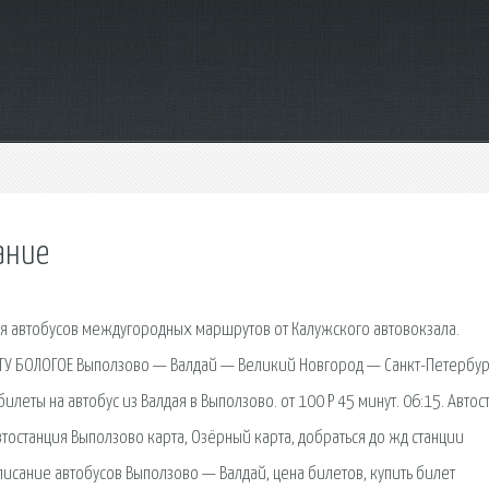
ание
ия автобусов междугородных маршрутов от Калужского автовокзала.
У БОЛОГОЕ Выползово — Валдай — Великий Новгород — Санкт-Петербур
билеты на автобус из Валдая в Выползово. от 100 Р 45 минут. 06:15. Автос
автостанция Выползово карта, Озёрный карта, добраться до жд станции
списание автобусов Выползово — Валдай, цена билетов, купить билет