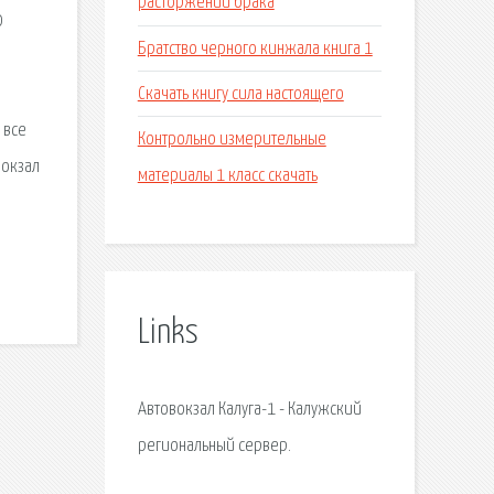
расторжении брака
0
Братство черного кинжала книга 1
Скачать книгу сила настоящего
 все
Контрольно измерительные
вокзал
материалы 1 класс скачать
Links
Автовокзал Калуга-1 - Калужский
региональный сервер.