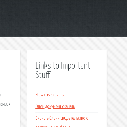
Links to Important
Stuff
г,
Hlsw rus скачать
танция
Опен документ скачать
Скачать бланк свидетельство о