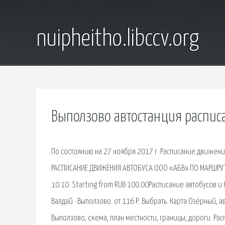
nuipheitho.libccv.org
Выползово автостанция распис
По состоянию на 27 ноября 2017 г. Расписание движен
РАСПИСАНИЕ ДВИЖЕНИЯ АВТОБУСА ООО «АБВ» ПО МАРШРУТ
10.10. Starting from RUB 100.00Расписание автобусов и 
Валдай · Выползово. от 116 Р. Выбрать. Карта Озёрный, 
Выползово, схема, план местности, границы, дороги. Ра