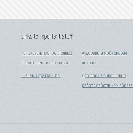
Links to Important Stuff
Как скачать прикрепленный
Аудиокнига мой генерал
файл в электронной почте
лиханов
Скачать игра гта 2015
Договор на выполнение
работ с работником образе