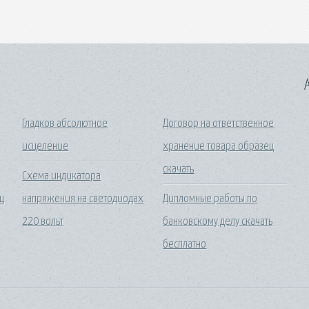
A
Гладков абсолютное
Договор на ответственное
исцеление
хранение товара образец
скачать
Схема индикатора
ц
напряжения на светодиодах
Дипломные работы по
220 вольт
банковскому делу скачать
бесплатно