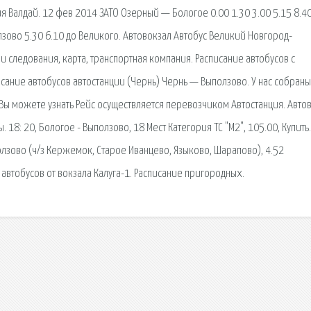
я Валдай. 12 фев 2014 ЗАТО Озерный — Бологое 0.00 1.30 3.00 5.15 8.4
лзово 5.30 6.10 до Великого. Автовокзал Автобус Великий Новгород-
ни следования, карта, транспортная компания. Расписание автобусов с
исание автобусов автостанции (Чернь) Чернь — Выползово. У нас собраны
 Вы можете узнать Рейс осуществляется перевозчиком Автостанция. Авто
 18: 20, Бологое - Выползово, 18 Мест Категория ТС "М2", 105.00, Купить.
ползово (ч/з Кержемок, Старое Иванцево, Языково, Шарапово), 4.52
автобусов от вокзала Калуга-1. Расписание пригородных.