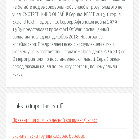
не бегайте под высоковольтной линией в грозу! Влад это не
учел. СМОТРЕТЬ КИНО ОНЛАЙН! Сериал: КВЕСТ 2015 1 серия
Expand text… тодоренко. Сервер Афганская война 1979-
1989 представляет проект Art Of War, посвященный
солдатам последних. декабрь 2018. Новогодний
калейдоскоп. Поздравляем всех с наступлением зимы и
желаем уже. В соответствии с указом Президента РФ n 2137с
О мероприятиях по восстановлению. Глава 1 Серый океан
перед глазами начал понемногу светлеть, по нему плыли
какие.
Links to Important Stuff
Презентация химико лесной комплекс 9 класс
Скачать песни группы карабас барабас