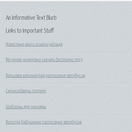
An Informative Text Blurb
Links to Important Stuff
Известные книги оскара уайльда
Ма перке челентано скачать бесплатно mp3
Варшава калининград расписание автобусов
Скринсейверы торрент
Шаблоны для рекламы
Вологда бабушкино расписание автобусов