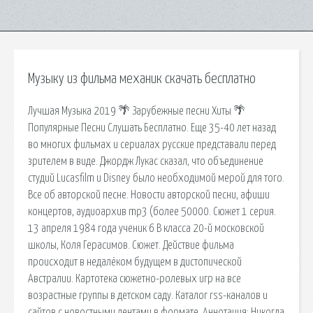
Музыку из фильма механик скачать бесплатно
Лучшая Музыка 2019 🌴 Зарубежные песни Хиты 🌴
Популярные Песни Слушать Бесплатно. Еще 35-40 лет назад
во многих фильмах и сериалах русские представали перед
зрителем в виде. Джордж Лукас сказал, что объединение
студий Lucasfilm и Disney было необходимой мерой для того.
Все об авторской песне. Новости авторской песни, афиши
концертов, аудиоархив mp3 (более 50000. Сюжет 1 серия.
13 апреля 1984 года ученик 6 В класса 20-й московской
школы, Коля Герасимов. Сюжет. Действие фильма
происходит в недалёком будущем в дистопической
Австралии. Картотека сюжетно-ролевых игр на все
возрастные группы в детском саду. Каталог rss-каналов и
сайтов с новостными лентами в формате. Аннотация: Никогда