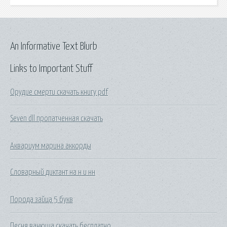
An Informative Text Blurb
Links to Important Stuff
Орудие смерти скачать книгу pdf
Seven dll пропатченная скачать
Аквариум марина аккорды
Словарный диктант на н и нн
Порода зайца 5 букв
Песня ванюша скачать бесплатно