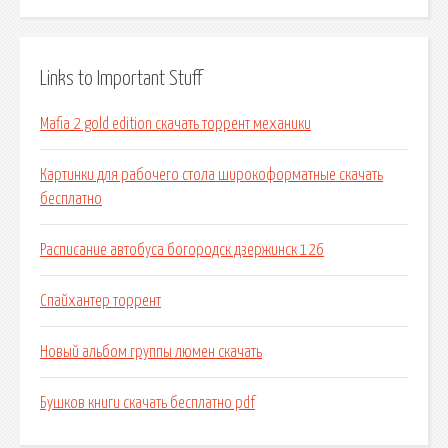
Links to Important Stuff
Mafia 2 gold edition скачать торрент механики
Картинки для рабочего стола широкоформатные скачать
бесплатно
Расписание автобуса богородск дзержинск 126
Спайхантер торрент
Новый альбом группы люмен скачать
Бушков книги скачать бесплатно pdf