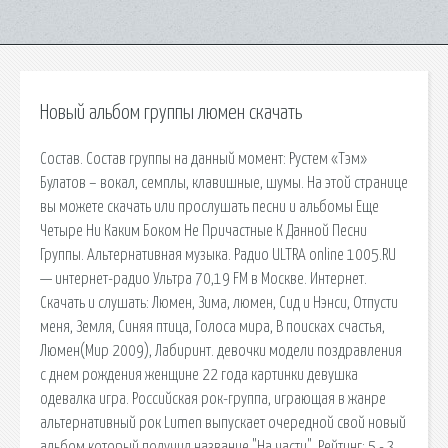
Новый альбом группы люмен скачать
Состав. Состав группы на данный момент: Рустем «Тэм»
Булатов – вокал, семплы, клавишные, шумы. На этой странице
вы можете скачать или прослушать песни и альбомы Еще
Четыре Ни Каким Боком Не Причастные К Данной Песни
Группы. Альтернативная музыка. Радио ULTRA online 1005.RU
— интернет-радио Ультра 70,19 FM в Москве. Интернет.
Скачать и слушать: Люмен, Зима, люмен, Сид и Нэнси, Отпусти
меня, Земля, Синяя птица, Голоса мира, В поисках счастья,
Люмен(Мир 2009), Лабиринт. девочки модели поздравления
с днем рождения женщине 22 года картинки девушка
одевалка игра. Российская рок-группа, играющая в жанре
альтернативный рок Lumen выпускает очередной свой новый
альбом который получил название "На части". Рейтинг: 5 - 3