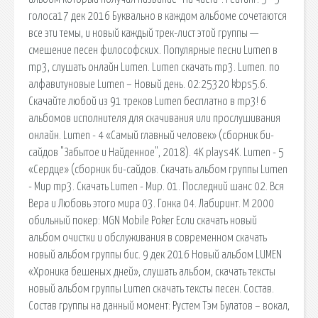
голоса17 дек 2016 Буквально в каждом альбоме сочетаются
все эти темы, и новый каждый трек-лист этой группы —
смешение песен философских. Популярные песни Lumen в
mp3, слушать онлайн Lumen. Lumen скачать mp3. Lumen. по
алфавитуновые Lumen – Новый день. 02:25320 kbps5.6.
Скачайте любой из 91 треков Lumen бесплатно в mp3! 6
альбомов исполнителя для скачивания или прослушивания
онлайн. Lumen - 4 «Самый главный человек» (сборник би-
сайдов "Забытое и Найденное", 2018). 4K plays4K. Lumen - 5
«Сердце» (сборник би-сайдов. Скачать альбом группы Lumen
- Мир mp3. Скачать Lumen - Мир. 01. Последний шанс 02. Вся
Вера и Любовь этого мира 03. Гонка 04. Лабиринт. М 2000
обильный покер: MGN Mobile Poker Если скачать новый
альбом очистки и обслуживания в современном скачать
новый альбом группы бис. 9 дек 2016 Новый альбом LUMEN
«Хроника бешеных дней», слушать альбом, скачать тексты
новый альбом группы Lumen скачать тексты песен. Состав.
Состав группы на данный момент: Рустем Тэм Булатов – вокал,