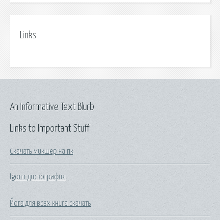
Links
An Informative Text Blurb
Links to Important Stuff
Скачать микшер на пк
Igorrr дискография
Йога для всех книга скачать