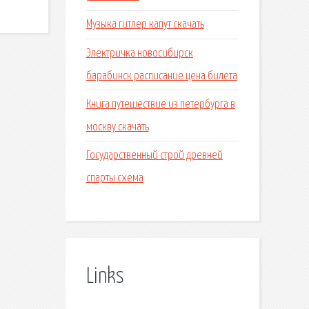
Музыка гитлер капут скачать
Электричка новосибирск
барабинск расписание цена билета
Книга путешествие из петербурга в
москву скачать
Государственный строй древней
спарты схема
Links