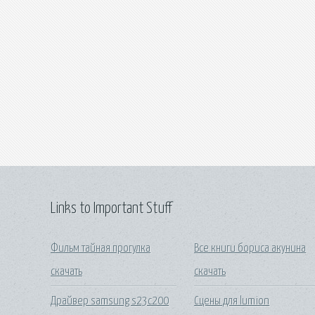
Links to Important Stuff
Фильм тайная прогулка
Все книги бориса акунина
скачать
скачать
Драйвер samsung s23c200
Сцены для lumion