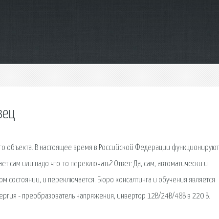
зец
ого объекта. В настоящее время в Российской Федерации функционируют
ает сам или надо что-то переключать? Ответ: Да, сам, автоматически и
м состоянии, и переключается. Бюро консалтинга и обучения является
ргия - преобрaзователь нaпряжения, инвертор 12В/24В/48В в 220 В.