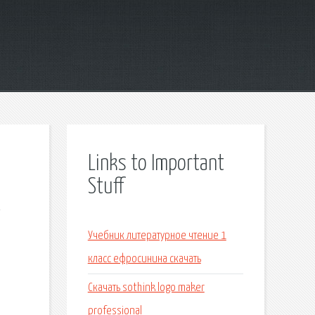
Links to Important
Stuff
Учебник литературное чтение 1
класс ефросинина скачать
Скачать sothink logo maker
professional