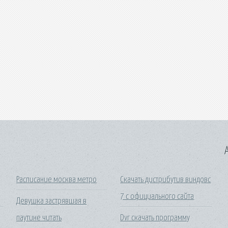
A
Расписание москва метро
Скачать дистрибутив виндовс
7 с официального сайта
Девушка застрявшая в
паутине читать
Dvr скачать программу