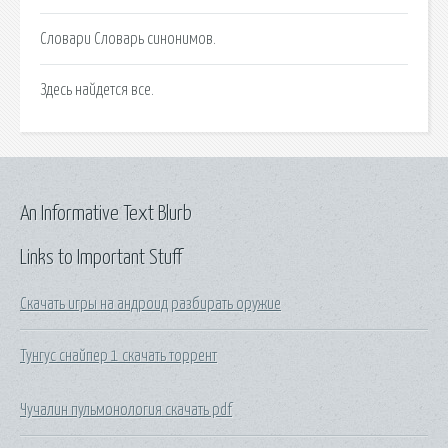
Словари Словарь синонимов.
Здесь найдется все.
An Informative Text Blurb
Links to Important Stuff
Скачать игры на андроид разбирать оружие
Тунгус снайпер 1 скачать торрент
Чучалин пульмонология скачать pdf