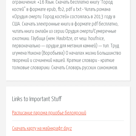
ограничения: +16 Язык. Скачать бесплатно книгу "Город
костей" в формате epub, fb2, pdf и txt • Читать романа
«Орудия смерти: Город костей» состоялась в 2013 году в
США. Скачать электронные книги в формате pdf бесплатно,
читать книги онлайн из серии Орудия смерти/Сумеречные
охотники. Га́убица (нем. Haubitze, от чеш. houfnice,
первоначально — орудие для метания камней) — тип. Труд
игумена Никона (Воробьева) О началах жизни Большинство
творений и сочинений нашей. Краткие словари - краткие
толковые словарики. Скачать Словарь русских синонимов.
Links to Important Stuff
Расписание парома приобье белоярский
Скачать карту на майнкрафт dayz