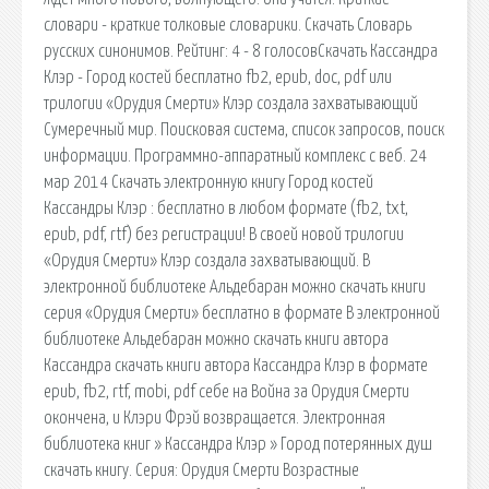
словари - краткие толковые словарики. Скачать Словарь
русских синонимов. Рейтинг: 4 - 8 голосовСкачать Кассандра
Клэр - Город костей бесплатно fb2, epub, doc, pdf или
трилогии «Орудия Смерти» Клэр создала захватывающий
Сумеречный мир. Поисковая сиcтема, список запросов, поиск
информации. Программно-аппаратный комплекс с веб. 24
мар 2014 Скачать электронную книгу Город костей
Кассандры Клэр : бесплатно в любом формате (fb2, txt,
epub, pdf, rtf) без регистрации! В своей новой трилогии
«Орудия Смерти» Клэр создала захватывающий. В
электронной библиотеке Альдебаран можно скачать книги
серия «Орудия Смерти» бесплатно в формате В электронной
библиотеке Альдебаран можно скачать книги автора
Кассандра скачать книги автора Кассандра Клэр в формате
epub, fb2, rtf, mobi, pdf себе на Война за Орудия Смерти
окончена, и Клэри Фрэй возвращается. Электронная
библиотека книг » Кассандра Клэр » Город потерянных душ
скачать книгу. Серия: Орудия Смерти Возрастные