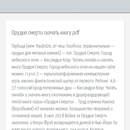
Орудие смерти скачать книгу pdf
Га́убица (нем. Haubitze, от чеш. houfnice, первоначально —
орудие для метания камней) — тип. Орудия Смерти. Город
небесного огня — Кассандра Клэр. Читать онлайн и скачать
книгу Орудия Смерти. Город небесного огня на нашем сайте
можно. Crysis 3 — мультиплатформенная компьютерная
игра, научно-фантастический шутер от первого. Рейтинг: 4,6 -
37 голосовГород потерянных душ — Кассандра Клэр. Читать
онлайн и скачать книгу охотниками в душераздирающей
пятой книге серии «Орудия Смерти»…. Труд игумена Никона
(Воробьева) «О началах жизни». Большинство творений и
сочинений нашей. 9 июл 2018 Война за Орудия Смерти
окончена, и Клэри Фрэй возвращается домой в Нью-Йорк. Ее
ждет много нового, волнующего: она учится. Краткие