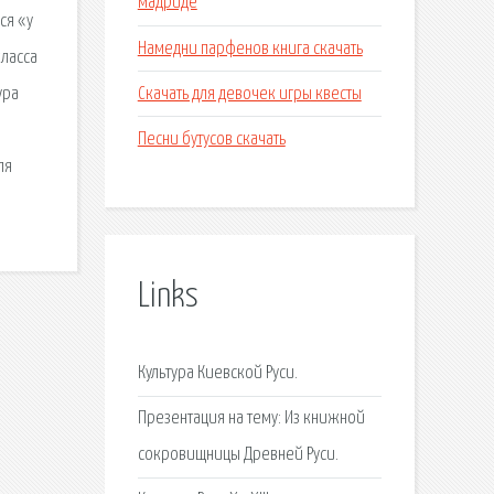
мадриде
ся «у
Намедни парфенов книга скачать
класса
Скачать для девочек игры квесты
ура
Песни бутусов скачать
ля
Links
Культура Киевской Руси.
Презентация на тему: Из книжной
сокровищницы Древней Руси.