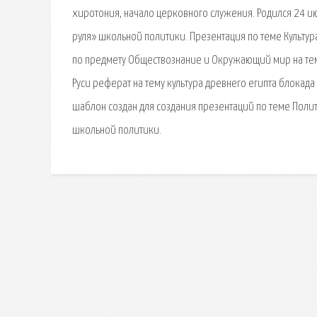
хиротония, начало церковного служения. Родился 24 ию
руля» школьной политики. Презентация по теме Культура
по предмету Обществознание и Окружающий мир на тему:
Руси реферат на тему культура древнего египта блок
шаблон создан для создания презентаций по теме Полит
школьной политики.