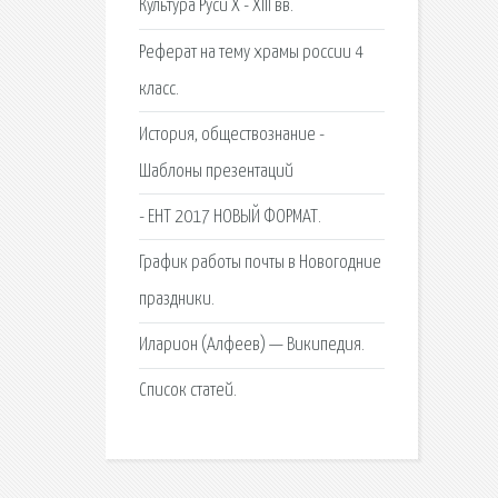
Культура Руси X - XIII вв.
Реферат на тему храмы россии 4
класс.
История, обществознание -
Шаблоны презентаций
- ЕНТ 2017 НОВЫЙ ФОРМАТ.
График работы почты в Новогодние
праздники.
Иларион (Алфеев) — Википедия.
Список статей.