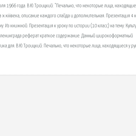
ля 1966 года. В.Ю.Троицкий: "Печально, что некоторые лица, находящие
 x-xiiiвека, описание каждого слайда и дополнительная. Презентация 4 
 Из книжной. Презентация к уроку по истории (10 класс) на тему: Культ
ада ленинграда реферат краткое содержание. Данный широкоформатный
ика для. В.Ю.Троицкий: Печально, что некоторые лица, находящиеся у ру