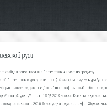
киевской руси
дого слайда и дополнительная. Презентация 4 класса по предмету
й. Презентация к уроку по истории (10 класс) на тему: Культура Руси р
а реферат краткое содержание. Данный широкоформатный шаблон создан
орыУченикуСтудентуУчителю. 18.03.2018 История Казахстана Қазақстан т
Новогодние праздники 2018. Какие услуги будут. Биография Образование