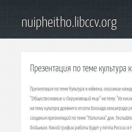
nuipheitho.libccv.org
Презентация по теме культура 
Презентация по теме Культура x-xiiiвека, описание каж
"Обществознание и Окружающий мир" на тему: "Из книжно
на тему культура древнего египта блокада ленинград
создания презентаций по теме "Политика" для. ТестыШп
бойынша. Какой график работы будет у почты России в 