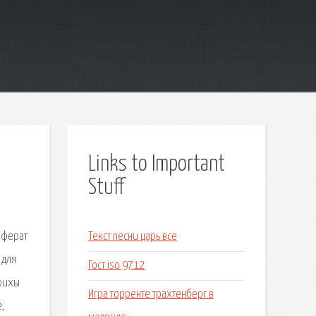
Links to Important
Stuff
еферат
Текст песни царь все
 для
Гост iso 9712
арихы
Игра торренте трахтенберг в
,