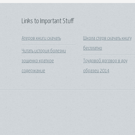
Links to Important Stuff
Атеров книги скачать
Школа стерв скачать книгу
бесплатно
Читать история болезни
зощенко краткое
Трудовой договор в доу
содержание
образец 2014