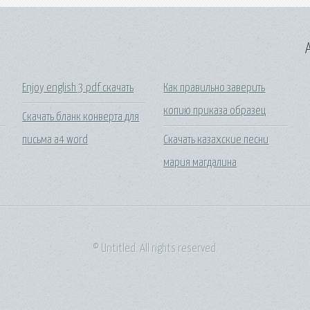
A
Enjoy english 3 pdf скачать
Как правильно заверить
копию приказа образец
Скачать бланк конверта для
письма а4 word
Скачать казахские песни
мария магдалина
© Untitled. All rights reserved.