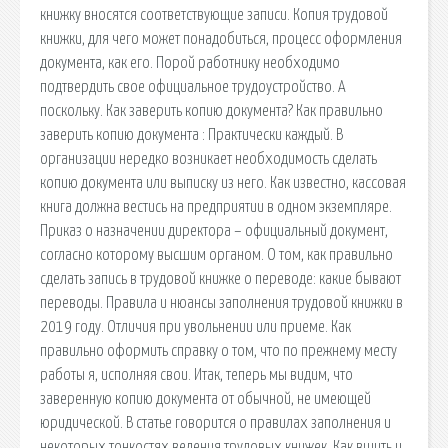
книжку вносятся соответствующие записи. Копия трудовой
книжки, для чего может понадобиться, процесс оформления
документа, как его. Порой работнику необходимо
подтвердить свое официальное трудоустройство. А
поскольку. Как заверить копию документа? Как правильно
заверить копию документа : Практически каждый. В
организации нередко возникает необходимость сделать
копию документа или выписку из него. Как известно, кассовая
книга должна вестись на предприятии в одном экземпляре.
Приказ о назначении директора – официальный документ,
согласно которому высшим органом. О том, как правильно
сделать запись в трудовой книжке о переводе: какие бывают
переводы. Правила и нюансы заполнения трудовой книжки в
2019 году. Отличия при увольнении или приеме. Как
правильно оформить справку о том, что по прежнему месту
работы я, исполняя свои. Итак, теперь мы видим, что
заверенную копию документа от обычной, не имеющей
юридической. В статье говорится о правилах заполнения и
некоторых тонкостях ведения трудовых книжек. Как вшить и