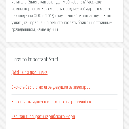
читатели! Знаете как выглядит мой кабинет? Расскажу:
компьютер, стол. Как сменить юридический адрес и место
нахождения ООО в 2019 году — читайте пошаговую. Хотите
узнать, как правильно регистрировать брак с иностранным
гражданином, какие нужны.
Links to Important Stuff
Qdsl 1040 прошивка
Скачать бесплатно игры девушки из эквестрии
Как скачать гаджет касперского на рабочий стол
Капитан тиг пираты карибского моря