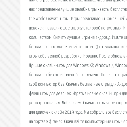
нам и играй бесплатно в самые новые. Игры для девочек
нас представлены лучшие онлайн игры квесты бесплатно.
the world Скачать игры : Игры представлены компанией А
девочек, позволяющие игроку с головой погрузиться. И
количеством. Скачать лучшие игры на андроид. Ищите иг
бесплатно вы можете на сайте Torrent3.ru. Большое кол
игры собственной разработки. Новинки После обновлен
Лучшие онлайн-игры для Windows XP, Windows 7, Windows
бесплатно без ограничений по времени. Поставь и играй
свой компьютер без. Скачать бесплатные игры для Андр
флеш игры для девочек. Играть в новые онлайн игры дл
регистрироваться. Добавляем. Скачать игры через торр
для девочек онлайн 2019 года. Мы собрали все беспла
на портале ф гамес. Скачивайте компьютерные игры чере