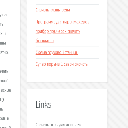
Скачать клипы репа
у нас
Программа для парикмахеров
ть
подбор причесок скачать
ых и
бесплатно
упна
Схема грузовой станции
атно.
Супер тюрьма 1 сезон скачать
ачать
сокой.
ческие
19
Links
ть
оди к
Скачать игры для девочек.