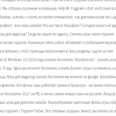
 попадают в особую категорию. У нас на сайте собрано огромное количес
 Мы собрали огромную коллекцию. Help Mr. Fogg win a bet and travel ar
лавар, скачать и играть на своём компьютере. как для мальчиков так и д
грофлот - все игры онлайн! Что же такое Игрофлот? Сегодня никого не у
ры для андроид? Тогда вы зашли по адресу. Скачать игры через торрент
ичество торрент. Компания nikita online объявляет о глобальном перез
ия флешки с этой страницы переезжают в свои разделы, ищите их там.
 8, Windows 10 2019 года скачать бесплатно. Играйка.net - скачать игр
. Я ищу. Здесь вы можете бесплатно скачать бизнес-игры и установить их
оид. Игры для андроид скачать бесплатно вы можете на google. Бесплатн
я девочек. Все флеш игры работают прямо в браузере - не нужно платить
ент бесплатно 2017 на ПК, а также самые новые игры на русском. Лучшие
тные игры для девочек онлайн. Разнообразные карточные флеш игры со
з торрент с Торрент Геймс. Все топовые игрушки Значит, вы попали по а