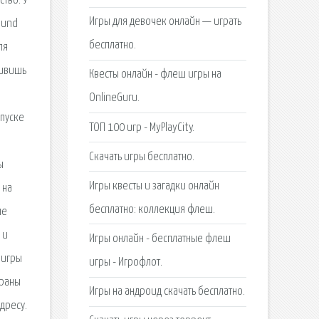
тво. У
Игры для девочек онлайн — играть
ound
бесплатно.
ля
дивишь
Квесты онлайн - флеш игры на
OnlineGuru.
апуске
ТОП 100 игр - MyPlayCity.
Скачать игры бесплатно.
ы
Игры квесты и загадки онлайн
 на
бесплатно: коллекция флеш.
ые
 и
Игры онлайн - бесплатные флеш
 игры
игры - Игрофлот.
браны
Игры на андроид скачать бесплатно.
дресу.