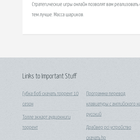
Стратегические игры онлайн позволят вам реализовать 
тем лучше. Масса шариков.
Links to Important Stuff
Губка боб скачать торрент 10
Программа перевод
сезон
клавиатуры с английского н
русский
Толле экхарт аудиокниги
торрент
Драйвер pci устройство
скачать hp