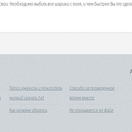
свои. Необходимо выбить все шарики с поля, и чем быстрее Вы это сдел
A
Перси джексон и похититель
Спасибо за проведенное
а
молний скачать txt
время вместе
Как резюме образец
Не открывается хл файл