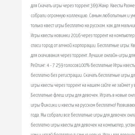
для Скачать игры через торрент 369 Жанр: Квесты Разме
собрали огромную коллекцию. Самым любопытным и умны
только квест игры бесплатно на русском. как для мальчи
Игры квесты новинки 2016 через торрент на компьютер,
спаси город от алчной корпорации. Бесплатные игры: 
для скачивания через торрент. Лучшие онлайн-игры для
Рейтинг: 4 - 7 259 голосов100% бесплатные Игры квесты
бесплатно без регистрации. Скачать бесплатные игры дл
игры квесты через торрент на нашем сайте не займет у 
Бесплатные флеш игры для девочек. Играть в новые онла
игры Фиксики и квесты на русском бесплатно! Развиваю
года. Мы собрали все бесплатные игры для девочек онлайн
бесплатно игры квесты для девочек на компьютер, устан