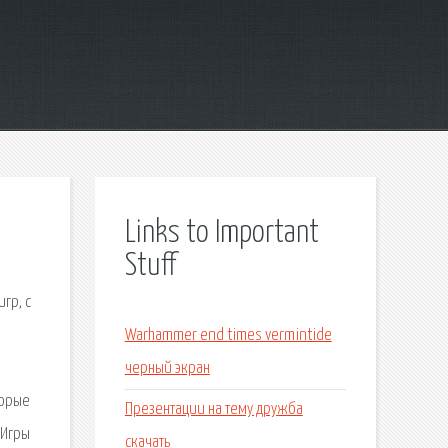
Links to Important
Stuff
гр, с
Warhammer end times vermintide
черный экран
торые
Презентации на тему дружба
 Игры
скачать