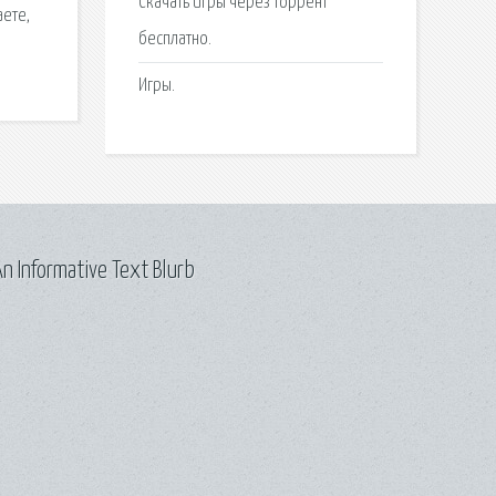
Скачать игры через торрент
аете,
бесплатно.
Игры.
n Informative Text Blurb