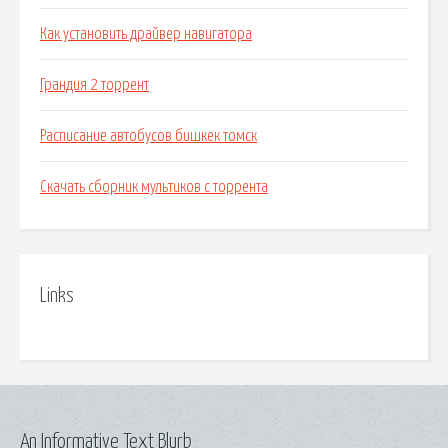
Как установить драйвер навигатора
Грандия 2 торрент
Расписание автобусов бишкек томск
Скачать сборник мультиков с торрента
Links
An Informative Text Blurb