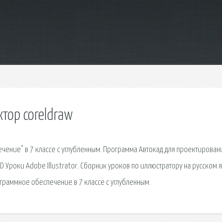
тор coreldraw
чение" в 7 классе с углубленным. Программа Автокад для проектирован
D Уроки Adobe Illustrator. Сборник уроков по иллюстратору на русском 
граммное обеспечение в 7 классе с углубленным.