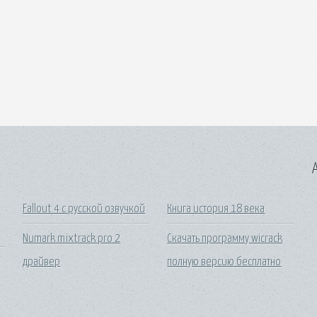
A
Fallout 4 с русской озвучкой
Книга история 18 века
Numark mixtrack pro 2
Скачать программу wicrack
драйвер
полную версию бесплатно