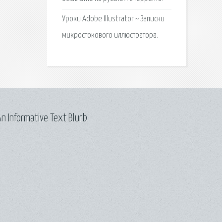
Уроки Adobe Illustrator ~ Записки
микростокового иллюстратора.
n Informative Text Blurb