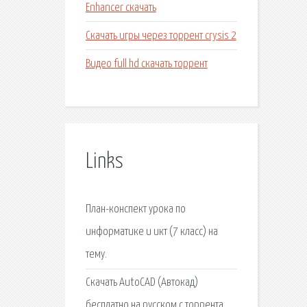
Enhancer скачать
Скачать игры через торрент crysis 2
Видео full hd скачать торрент
Links
План-конспект урока по
информатике и икт (7 класс) на
тему.
Скачать AutoCAD (Автокад)
бесплатно на русском с торрента.