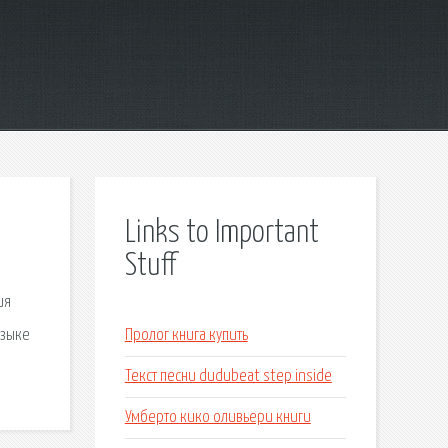
Links to Important
Stuff
ия
языке
Пролог книга купить
Текст песни dudubeat step inside
Умберто кико оливьери книги