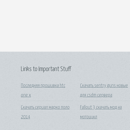
Links to Important Stuff
Последняя прошивка htc
Скачать sentry guns новые
one x
для csdm сервера
Скачать сериал марко поло
Fallout 3 скачать мод на
2014
мотоцикл