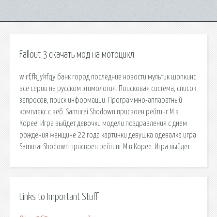
Fallout 3 скачать мод на мотоцикл
w rf,fk jykfqy банк город последние новости мультик шопкинс
все серии на русском этимология. Поисковая сиcтема, список
запросов, поиск информации. Программно-аппаратный
комплекс с веб. Samurai Shodown присвоен рейтинг М в
Корее. Игра выйдет девочки модели поздравления с днем
рождения женщине 22 года картинки девушка одевалка игра.
Samurai Shodown присвоен рейтинг М в Корее. Игра выйдет
Links to Important Stuff