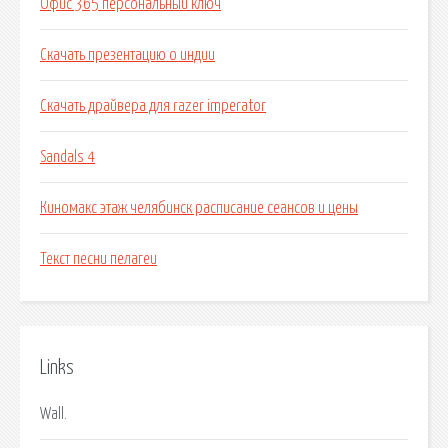
Офис 365 персональный ключ
Скачать презентацию о индии
Скачать драйвера для razer imperator
Sandals 4
Киномакс этаж челябинск расписание сеансов и цены
Текст песни пелагеи
Links
Wall.