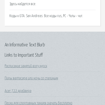
Здесь найдется все.
Коды к GTA: San Andreas: Все коды rus, PC - Читы - чит.
An Informative Text Blurb
Links to Important Stuff
Расписание занятий юзгу курск
Пиры валтасара или ночь со сталиным
Acer 722 драйвера
Песни для спортивных танцев скачать бесплатно