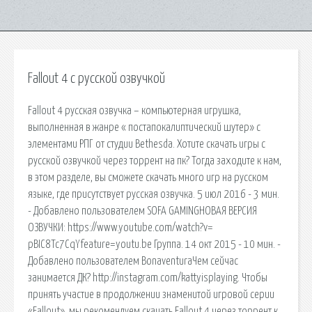
Fallout 4 с русской озвучкой
Fallout 4 русская озвучка – компьютерная игрушка,
выполненная в жанре « постапокалиптический шутер» с
элементами РПГ от студии Bethesda. Хотите скачать игры с
русской озвучкой через торрент на пк? Тогда заходите к нам,
в этом разделе, вы сможете скачать много игр на русском
языке, где присутствует русская озвучка. 5 июл 2016 - 3 мин.
- Добавлено пользователем SOFA GAMINGНОВАЯ ВЕРСИЯ
ОЗВУЧКИ: https://www.youtube.com/watch?v=
pBIC8Tc7CqYfeature=youtu.be Группа. 14 окт 2015 - 10 мин. -
Добавлено пользователем BonaventuraЧем сейчас
занимается ДК? http://instagram.com/kattyisplaying. Чтобы
принять участие в продолжении знаменитой игровой серии
«Fallout», мы рекомендуем скачать Fallout 4 через торрент к