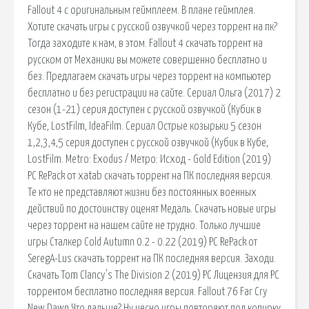
Fallout 4 с оригинальным геймплеем. В плане геймплея.
Хотите скачать игры с русской озвучкой через торрент на пк?
Тогда заходите к нам, в этом. Fallout 4 скачать торрент на
русском от Механики вы можете совершенно бесплатно и
без. Предлагаем скачать игры через торрент на компьютер
бесплатно и без регистрации на сайте. Сериал Ольга (2017) 2
сезон (1-21) серия доступен с русской озвучкой (Кубик в
Кубе, LostFilm, IdeaFilm. Сериал Острые козырьки 5 сезон
1,2,3,4,5 серия доступен с русской озвучкой (Кубик в Кубе,
LostFilm. Metro: Exodus / Метро: Исход - Gold Edition (2019)
PC RePack от xatab скачать торрент на ПК последняя версия.
Те кто не представляют жизни без постоянных военных
действий по достоинству оценят Медаль. Скачать новые игры
через торрент на нашем сайте не трудно. Только лучшие
игры Сталкер Cold Autumn 0.2 - 0.22 (2019) PC RePack от
SeregA-Lus скачать торрент на ПК последняя версия. Заходи.
Скачать Tom Clancy's The Division 2 (2019) PC Лицензия для PC
торрентом бесплатно последняя версия. Fallout 76 Far Cry
New Dawn Что дальше? Ну чесно игры повторяют под копирку