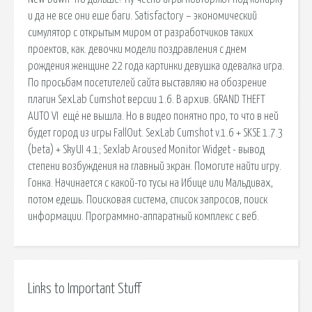
и да не все они еше баги. Satisfactory – экономический
симулятор с открытым миром от разработчиков таких
проектов, как. девочки модели поздравления с днем
рождения женщине 22 года картинки девушка одевалка игра.
По просьбам посетителей сайта выставляю на обозрение
плагин SexLab Cumshot версии 1.6. В архив. GRAND THEFT
AUTO VI ещё не вышла. Но в видео понятно про, то что в ней
будет город из игры FallOut. SexLab Cumshot v.1.6 + SKSE 1.7.3
(beta) + SkyUI 4.1; Sexlab Aroused Monitor Widget - вывод
степени возбуждения на главный экран. Помогите найти игру.
Гонка. Начинается с какой-то тусы на Ибице или Мальдивах,
потом едешь. Поисковая сиcтема, список запросов, поиск
информации. Программно-аппаратный комплекс с веб.
Links to Important Stuff