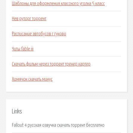
Шаблоны для оформления классного уголка 5 класс
Нев руторг торрент
Расписание автобусов г гуково
Читы fable iii
Скачать фильм через торрент тренер картер
Хомячок скачать минус
Links
Fallout 4 русская озвучка скачать торрент бесплатно