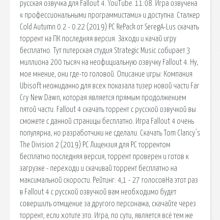
русская озвучка для Fallout 4. YouTube. 11:08. Игра озвучена
« профессиональными программистами» и доступна. Сталкер
Cold Autumn 0.2 - 0.22 (2019) PC RePack от SeregA-Lus скачать
торрент на ПК последняя версия. Заходи и качай игру
бесплатно. Тут питерская студия Strategic Music собирает 3
миллиона 200 тысяч на неофициальную озвучку Fallout 4. Ну,
мое мнение, они где-то головой. Описание игры: Компания
Ubisoft неожиданно для всех показала тизер новой части Far
Cry New Dawn, которая является прямым продолжением
пятой части. Fallout 4 скачать торрент с русской озвучкой вы
сможете с данной страницы бесплатно. Игра Fallout 4 очень
популярна, но разработчики не сделали. Скачать Tom Clancy's
The Division 2 (2019) PC Лицензия для PC торрентом
бесплатно последняя версия, торрент проверен и готов к
загрузке - переходи и скачивай торрент бесплатно на
максимальной скорости. Рейтинг: 4,1 - 27 голосовНа этот раз
в Fallout 4 с русской озвучкой вам необходимо будет
совершить отмщение за другого персонажа, скачайте через
торрент, если хотите это. Игра, по сути, является всё тем же