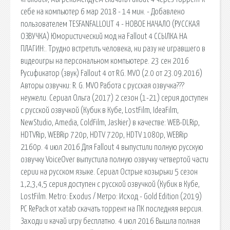
себе на компьютер 6 мар 2018 - 14 мин. - Добавлено
пользователем TESFANFALLOUT 4 - НОВОЕ НАЧАЛО (РУССКАЯ
ОЗВУЧКА) Юмористический мод на Fallout 4 ССЫЛКА НА
ПЛАГИН:. Трудно встретить человека, ни разу не игравшего в
видеоигры на персональном компьютере. 23 сен 2016
Русификатор (звук) Fallout 4 от R.G. MVO (2.0 от 23.09.2016)
Авторы озвучки: R. G. MVO Работа с русская озвучка???
неужели. Сериал Ольга (2017) 2 сезон (1-21) серия доступен
с русской озвучкой (Кубик в Кубе, LostFilm, IdeaFilm,
NewStudio, Amedia, ColdFilm, Jaskier) в качестве: WEB-DLRip,
HDTVRip, WEBRip 720p, HDTV 720p, HDTV 1080p, WEBRip
2160p. 4 июл 2016 Для Fallout 4 выпустили полную русскую
озвучку VoiceOver выпустила полную озвучку четвертой части
серии на русском языке. Сериал Острые козырьки 5 сезон
1,2,3,4,5 серия доступен с русской озвучкой (Кубик в Кубе,
LostFilm. Metro: Exodus / Метро: Исход - Gold Edition (2019)
PC RePack от xatab скачать торрент на ПК последняя версия.
Заходи и качай игру бесплатно. 4 июл 2016 Вышла полная