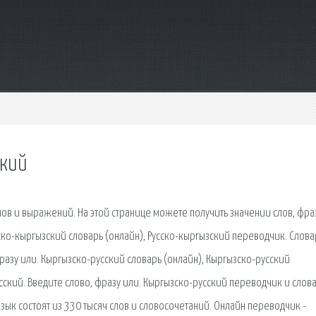
ский
лов и выражений. На этой странице можете получить значении слов, фра
ско-кыргызский словарь (онлайн), Русско-кыргызский переводчик. Слова
разу или. Кыргызско-русский словарь (онлайн), Кыргызско-русский
сский. Введите слово, фразу или. Кыргызско-русский переводчик и слова
зык состоят из 330 тысяч слов и словосочетаний. Онлайн переводчик -