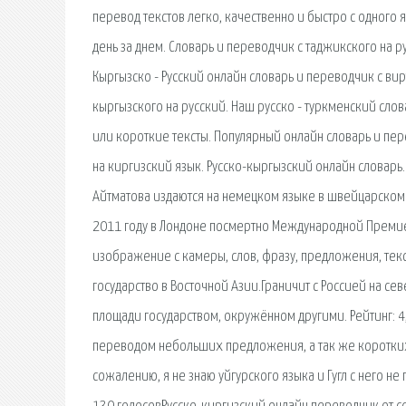
перевод текстов легко, качественно и быстро с одного 
день за днем. Словарь и переводчик с таджикского на 
Кыргызско - Русский онлайн словарь и переводчик с вир
кыргызского на русский. Наш русско - туркменский сло
или короткие тексты. Популярный онлайн словарь и пер
на киргизский язык. Русско-кыргызский онлайн словарь.
Айтматова издаются на немецком языке в швейцарском 
2011 году в Лондоне посмертно Международной Премие
изображение с камеры, слов, фразу, предложения, текста
государство в Восточной Азии.Граничит с Россией на се
площади государством, окружённом другими. Рейтинг: 
переводом небольших предложения, а так же коротких т
сожалению, я не знаю уйгурского языка и Гугл с него н