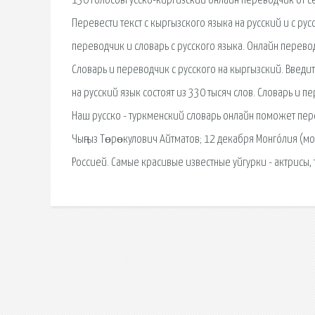
130 голосовРусско-киргизский онлайн переводчик от се
Перевести текст с кыргызского языка на русский и с ру
переводчик и словарь с русского языка. Онлайн перевод
Словарь и переводчик с русского на кыргызский. Введи
на русский язык состоят из 330 тысяч слов. Словарь и 
Наш русско - туркменский словарь онлайн поможет переве
Чыңгыз Төрөкулович Айтматов; 12 декабря Монго́лия (мон
Россией. Самые красивые известные уйгурки - актрисы,