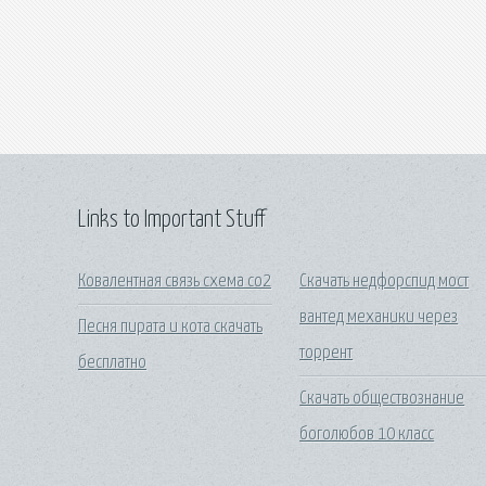
Links to Important Stuff
Ковалентная связь схема co2
Скачать недфорспид мост
вантед механики через
Песня пирата и кота скачать
торрент
бесплатно
Скачать обществознание
боголюбов 10 класс