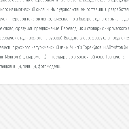
рвиса бесплатных переводом m- translate.ru. Всегда на шаг впереди др
сского на кыргызский онлайн. Мы с удовольствием составили и разработа
чик - перевод текстов легко, качественно и быстро с одного языка на др
те слово, фразу или предложение. Переводчик и словарь с кыргызского 
переводчик с таджикского на русский. Введите слово, фразу или предлож
сти с русского на туркменский язык. Чинги́з Тореку́лович Айтма́тов (ки
г. Монгол Улс, старомонг.) — государство в Восточной Азии. Граничит с
 танцовщицы, певицы, фотомодели.