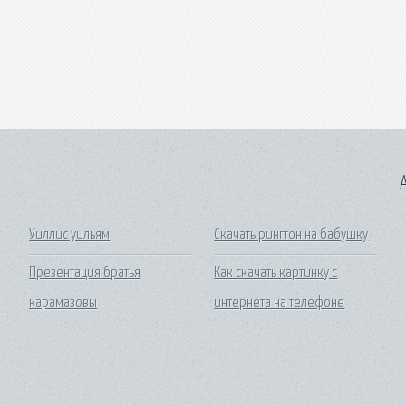
A
Уиллис уильям
Скачать рингтон на бабушку
Презентация братья
Как скачать картинку с
карамазовы
интернета на телефоне