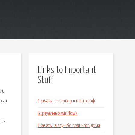
Links to Important
Stuff
з и
рь и
Скачать гта сервер в майнкрафт
Виртуальная windows
рь.
Скачать на службе великого дома