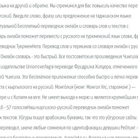
языка на другой и обратно. Мы стремимся для Вас повысить качество пер
русский. Введите слово, фразу или предложение на таджикском языке.
туальной Бесплатный переводчик онлайн и словарь слов и текстов с
варь онлайн поможет перевести с русского на туркменский язык слова, ф
еводчик ТукрменНета. Перевод слов и терминов со словаря онлайн с рус
 Онлайн словарь - это быстрый. Все постсоветские произведения Чингиза
издательстве Unionsverlag в переводе Фридриха Хитцера, отмеченного
й Чингиза. Это бесплатное приложение способно быстро и легко перев
 с кыргызского на русский. Монго́лия (монг. Монгол Улс, старомонг.) —
вере и с Китаем на юге. Не имеет выхода к морю и является крупнейшим 
4,6 - 57 голосовНаш киргизско-русский переводчик онлайн поможет
екстов. Уйгуры пишут арабскими буквами, так что это уйгурские сайты.
е переводит, иначе любые сомнения по идентификации девушки Рейтинг: 4