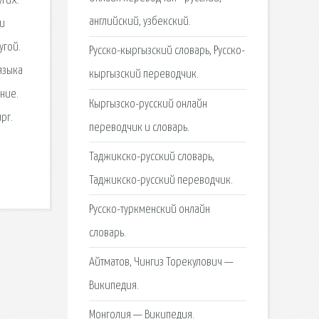
угих.
английский, узбекский.
ли
угой.
Русско-кыргызский словарь, Русско-
языка
кыргызский переводчик.
ение.
Кыргызско-русский онлайн
рг.
переводчик и словарь.
Таджикско-русский словарь,
Таджикско-русский переводчик.
Русско-туркменский онлайн
словарь.
Айтматов, Чингиз Торекулович —
Википедия.
Монголия — Википедия.