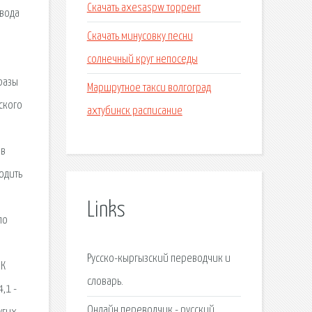
Скачать axesaspw торрент
евода
Скачать минусовку песни
солнечный круг непоседы
разы
Маршрутное такси волгоград
ского
ахтубинск расписание
 в
одить
Links
по
Русско-кыргызский переводчик и
 К
словарь.
,1 -
Онлайн переводчик - русский,