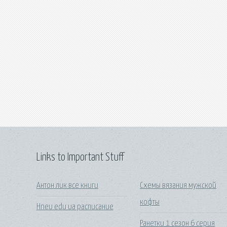
Links to Important Stuff
Антон лик все книги
Схемы вязания мужской
кофты
Hneu edu ua расписание
Ранетки 1 сезон 6 серия