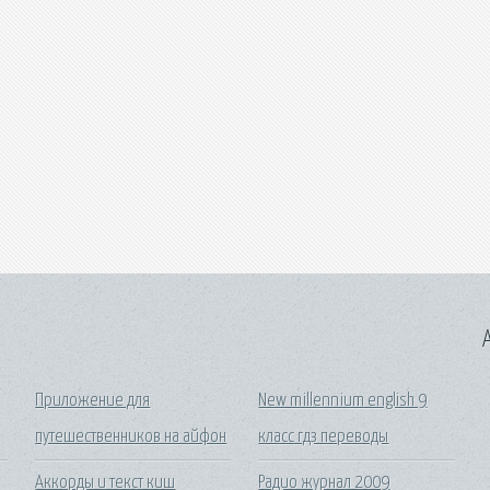
A
Приложение для
New millennium english 9
путешественников на айфон
класс гдз переводы
Аккорды и текст киш
Радио журнал 2009