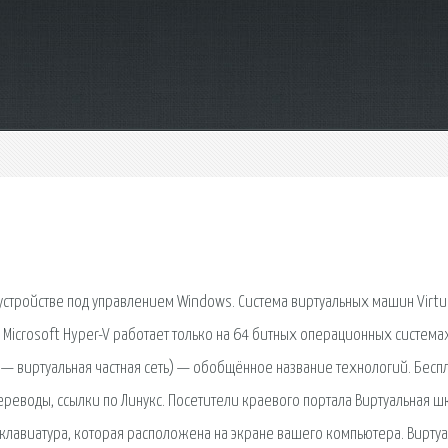
устройстве под управлением Windows. Система виртуальных машин Virtu
. Microsoft Hyper-V работает только на 64 битных операционных система
ork — виртуальная частная сеть) — обобщённое название технологий. Бесп
 переводы, ссылки по Линукс. Посетители краевого портала Виртуальная ш
о клавиатура, которая расположена на экране вашего компьютера. Вирту