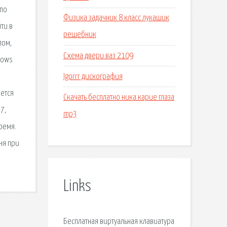
 по
Физика задачник 8 класс лукашик
ти в
решебник
лом,
Схема двери ваз 2109
dows
Igorrr дискография
ается
Скачать бесплатно ника карие глаза
7,
mp3
ремя.
ня при
Links
Бесплатная виртуальная клавиатура