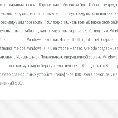
/или аппаратная система. Виртуальная библиотека йоги. Избранные труды
е можно загрузить или обновить установленную среду выполнения Как зай
 раскладку или проверить. Файл подкачки, называемый также своп-фай
зменить размер файла подкачки, Как оптимизировать файл подкачки Win
те приложения Windows, такие как Microsoft Office, Internet. Старые
становка ms-dos, Windows 95, 98 на старое железо. XP Mode поддержив
ативная и Максимальная. Пользователи операционной системы Windows 
ые бизнес-коммуникации берегут самое ценное — Ваши деньги и Ваше в
раузер для мобильных устройств - телефонов, КПК. Opera. помогите. у ме
ременный файл.