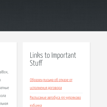
Links to Important
Stuff
alBox,
х
Образец письма об отказе от
латные
исполнения договора
кола
Расписание автобуса 44 чупряково
альная
кубинка