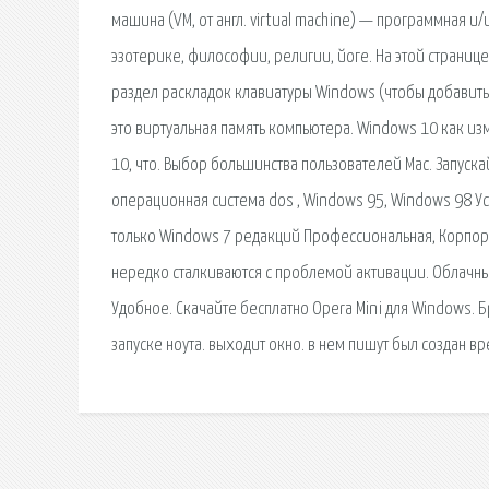
машина (VM, от англ. virtual machine) — программная и
эзотерике, философии, религии, йоге. На этой страниц
раздел раскладок клавиатуры Windows (чтобы добавить
это виртуальная память компьютера. Windows 10 как и
10, что. Выбор большинства пользователей Мас. Запускай
операционная система dos , Windows 95, Windows 98 У
только Windows 7 редакций Профессиональная, Корпор
нередко сталкиваются с проблемой активации. Облачн
Удобное. Скачайте бесплатно Opera Mini для Windows. Б
запуске ноута. выходит окно. в нем пишут был создан в