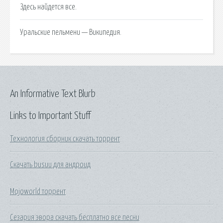
Здесь найдется все.
Уральские пельмени — Википедия.
An Informative Text Blurb
Links to Important Stuff
Технология сборник скачать торрент
Скачать busuu для андроид
Mojoworld торрент
Сезария эвора скачать бесплатно все песни