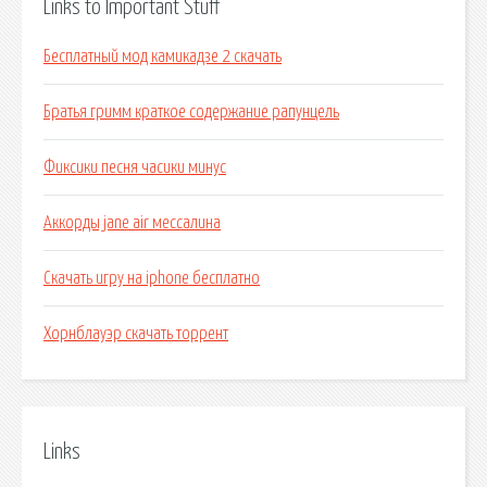
Links to Important Stuff
Бесплатный мод камикадзе 2 скачать
Братья гримм краткое содержание рапунцель
Фиксики песня часики минус
Аккорды jane air мессалина
Скачать игру на iphone бесплатно
Хорнблауэр скачать торрент
Links