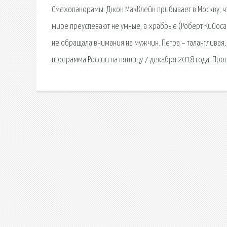
Смехопанорамы. Джон МакКлейн прибывает в Москву, чт
мире преуспевают не умные, а храбрые (Роберт Кийосаки
не обращала внимания на мужчин. Петра – талантливая,
программа России на пятницу 7 декабря 2018 года. Про