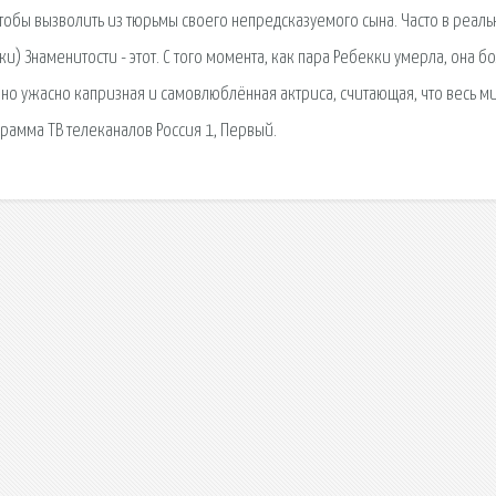
обы вызволить из тюрьмы своего непредсказуемого сына. Часто в реал
) Знаменитости - этот. С того момента, как пара Ребекки умерла, она б
 но ужасно капризная и самовлюблённая актриса, считающая, что весь ми
грамма ТВ телеканалов Россия 1, Первый.