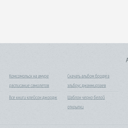
A
Комсомольск на амуре
Скачать альбом бродяга
расписание самолетов
эльбрус джанмирзаев
Все книги клейсон джордж
Шаблон черно белой
открытки