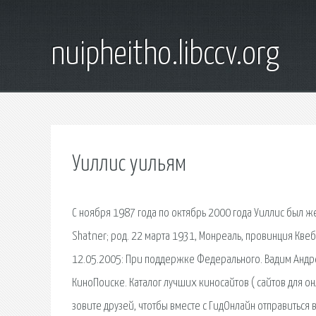
nuipheitho.libccv.org
Уиллис уильям
С ноября 1987 года по октябрь 2000 года Уиллис был же
Shatner; род. 22 марта 1931, Монреаль, провинция Квеб
12.05.2005: При поддержке Федерального. Вадим Андре
КиноПоиске. Каталог лучших киносайтов ( сайтов для он
зовите друзей, чтотбы вместе с ГидОнлайн отправиться 