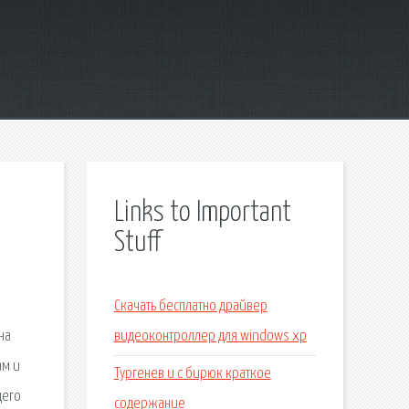
Links to Important
Stuff
Скачать бесплатно драйвер
на
видеоконтроллер для windows xp
ам и
Тургенев и с бирюк краткое
щего
содержание