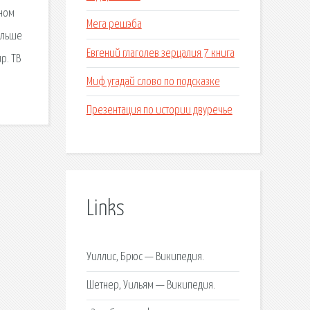
ьном
Мега решэба
ольше
Евгений глаголев зерцалия 7 книга
р. ТВ
Миф угадай слово по подсказке
Презентация по истории двуречье
Links
Уиллис, Брюс — Википедия.
Шетнер, Уильям — Википедия.