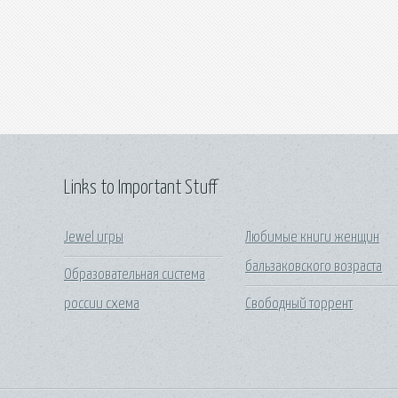
Links to Important Stuff
Jewel игры
Любимые книги женщин
бальзаковского возраста
Образовательная система
россии схема
Свободный торрент