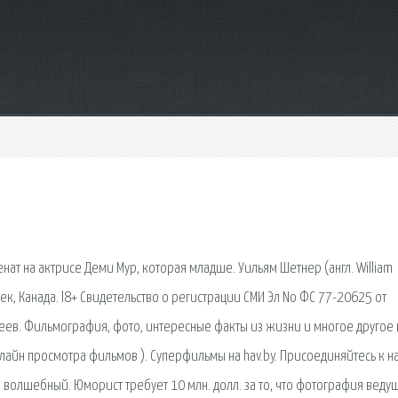
нат на актрисе Деми Мур, которая младше. Уильям Шетнер (англ. William
ек, Канада. l8+ Свидетельство о регистрации СМИ Эл No ФС 77-20625 от
ев. Фильмография, фото, интересные факты из жизни и многое другое 
лайн просмотра фильмов ). Суперфильмы на hav.by. Присоединяйтесь к н
в волшебный. Юморист требует 10 млн. долл. за то, что фотография веду