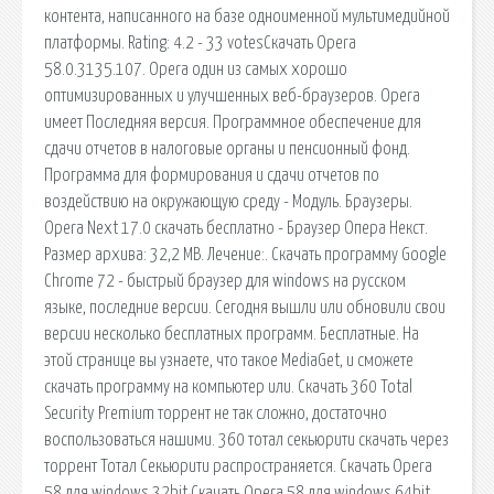
контента, написанного на базе одноименной мультимедийной
платформы. Rating: 4.2 - 33 votesСкачать Opera
58.0.3135.107. Opera один из самых хорошо
оптимизированных и улучшенных веб-браузеров. Opera
имеет Последняя версия. Программное обеспечение для
сдачи отчетов в налоговые органы и пенсионный фонд.
Программа для формирования и сдачи отчетов по
воздействию на окружающую среду - Модуль. Браузеры.
Opera Next 17.0 скачать бесплатно - Браузер Опера Некст.
Размер архива: 32,2 MB. Лечение:. Скачать программу Google
Chrome 72 - быстрый браузер для windows на русском
языке, последние версии. Сегодня вышли или обновили свои
версии несколько бесплатных программ. Бесплатные. На
этой странице вы узнаете, что такое MediaGet, и сможете
скачать программу на компьютер или. Скачать 360 Total
Security Premium торрент не так сложно, достаточно
воспользоваться нашими. 360 тотал секьюрити скачать через
торрент Тотал Секьюрити распространяется. Скачать Opera
58 для windows 32bit Скачать Opera 58 для windows 64bit