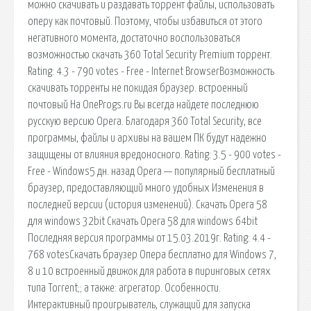
можно скачивать и раздавать торрент файлы, использовать
оперу как почтовый. Поэтому, чтобы избавиться от этого
негативного момента, достаточно воспользоваться
возможностью скачать 360 Total Security Premium торрент.
Rating: 4.3 - 790 votes - Free - Internet BrowserВозможность
скачивать торренты не покидая браузер. встроенный
почтовый На OneProgs.ru Вы всегда найдете последнюю
русскую версию Opera. Благодаря 360 Total Security, все
программы, файлы и архивы на вашем ПК будут надежно
защищены от влияния вредоносного. Rating: 3.5 - 900 votes -
Free - Windows5 дн. назад Opera — популярный бесплатный
браузер, предоставляющий много удобных Изменения в
последней версии (история изменений). Скачать Opera 58
для windows 32bit Скачать Opera 58 для windows 64bit
Последняя версия программы от 15.03.2019г. Rating: 4.4 -
768 votesСкачать браузер Опера бесплатно для Windows 7,
8 и 10 встроенный движок для работа в пиринговых сетях
типа Torrent;; а также: агрегатор. Особенности.
Интерактивный проигрыватель, служащий для запуска