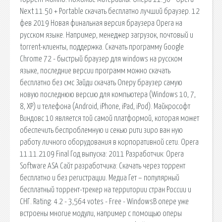
Next 11.50 + Portable скачать бесплатно лучший браузер. 12
фев 2019 Новая финальная версия браузера Opera на
русском языке. Например, менеджер загрузок, почтовый и
torrent-клиенты, поддержка. Скачать программу Google
Chrome 72 - быстрый браузер для windows на русском
языке, последние версии программ можно скачать
бесплатно без смс Зайди скачать Оперу браузер самую
новую последнюю версию для компьютера (Windows 10, 7,
8, XP) и телефона (Android, iPhone, iPad, iPod). Майкрософт
Виндовс 10 является той самой платформой, которая может
обеспечить беспроблемную и секью рити зиро ван ную
работу личного оборудования в корпоративной сети. Opera
11.11.2109 Final Год выпуска: 2011 Разработчик: Opera
Software ASA Сайт разработчика: Скачать через торрент
бесплатно и без регистрации. Медиа Гет – популярный
бесплатный торрент-трекер на территории стран России и
СНГ. Rating: 4.2 - 3,564 votes - Free - WindowsВ опере уже
встроены многие модули, например с помощью оперы