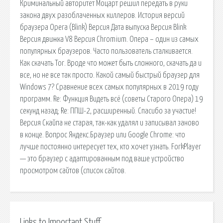
Криминальный авторитет Моцарт решил передать в руки
закона двух разоблаченных киллеров. История версий
браузера Opera (Blink) Версия Дата выпуска Версия Blink
Версия движка V8 Версия Chromium. Опера – один из самых
популярных браузеров. Часто пользователь сталкивается.
Как скачать Tor. Вроде что может быть сложного, скачать да и
все, но не все так просто. Какой самый быстрый браузер для
Windows 7? Сравнение всех самых популярных в 2019 году
программ. Re: Функция Видеть всё (советы Старого Опера) 19
секунд назад; Re: ППШ-2, расширенный. Спасибо за участие!
Версия Скайпа не старая, так-как удалял и записывал заново
в конце. Вопрос Яндекс.Браузер или Google Chrome: что
лучше постоянно интересует тех, кто хочет узнать. ForkPlayer
— это браузер с адаптированным под ваше устройство
просмотром сайтов (список сайтов.
Links to Important Stuff