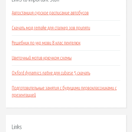
Автостанция сурское расписание автобусов
Скачать мод remake для сталкер зов припяти
Решебник по укр мови 8 клас пентелюк
Цветочный мотив крючком схемы
Oxford dynamics native для cubase 5 скачать
Подготовительные занятия с будущими первоклассниками с
презентацией
Links