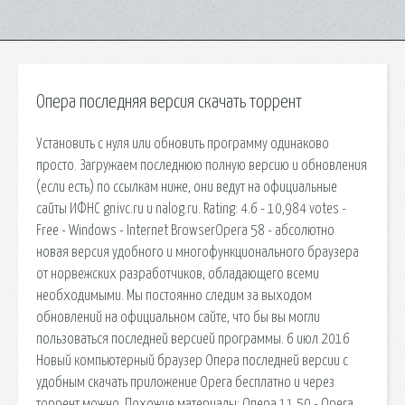
Опера последняя версия скачать торрент
Установить с нуля или обновить программу одинаково
просто. Загружаем последнюю полную версию и обновления
(если есть) по ссылкам ниже, они ведут на официальные
сайты ИФНС gnivc.ru и nalog.ru. Rating: 4.6 - 10,984 votes -
Free - Windows - Internet BrowserOpera 58 - абсолютно
новая версия удобного и многофункционального браузера
от норвежских разработчиков, обладающего всеми
необходимыми. Мы постоянно следим за выходом
обновлений на официальном сайте, что бы вы могли
пользоваться последней версией программы. 6 июл 2016
Новый компьютерный браузер Опера последней версии с
удобным скачать приложение Opera бесплатно и через
торрент можно. Похожие материалы: Опера 11.50 - Opera