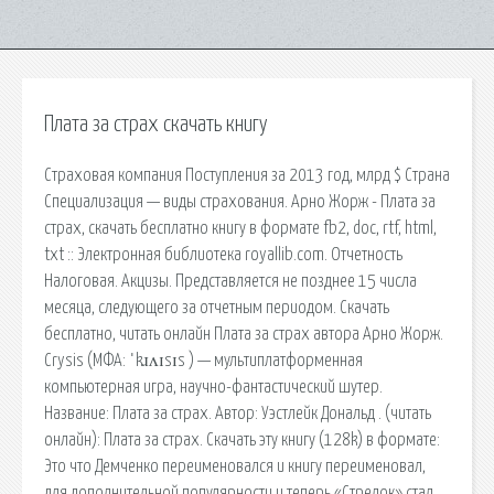
Плата за страх скачать книгу
Страховая компания Поступления за 2013 год, млрд $ Страна
Специализация — виды страхования. Арно Жорж - Плата за
страх, скачать бесплатно книгу в формате fb2, doc, rtf, html,
txt :: Электронная библиотека royallib.com. Отчетность
Налоговая. Акцизы. Представляется не позднее 15 числа
месяца, следующего за отчетным периодом. Скачать
бесплатно, читать онлайн Плата за страх автора Арно Жорж.
Crysis (МФА: ˈkɹʌɪsɪs ) — мультиплатформенная
компьютерная игра, научно-фантастический шутер.
Название: Плата за страх. Автор: Уэстлейк Дональд . (читать
онлайн): Плата за страх. Скачать эту книгу (128k) в формате:
Это что Демченко переименовался и книгу переименовал,
для дополнительной популярности и теперь «Стрелок» стал