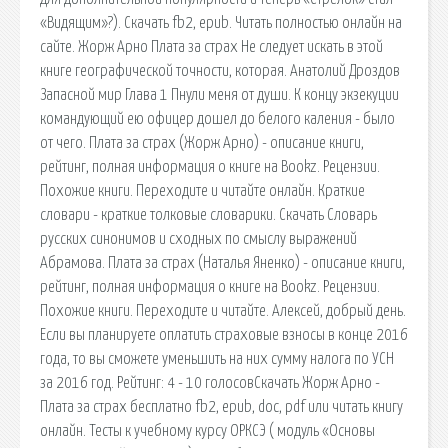
«Видящим»?). Скачать fb2, epub. Читать полностью онлайн на
сайте. Жорж Арно Плата за страх Не следует искать в этой
книге географической точности, которая. Анатолий Дроздов
Запасной мир Глава 1 Пнули меня от души. К концу экзекуции
командующий ею офицер дошел до белого каления - было
от чего. Плата за страх (Жорж Арно) - описание книги,
рейтинг, полная информация о книге на Bookz. Рецензии.
Похожие книги. Переходите и читайте онлайн. Краткие
словари - краткие толковые словарики. Скачать Словарь
русских синонимов и сходных по смыслу выражений
Абрамова. Плата за страх (Наталья Яненко) - описание книги,
рейтинг, полная информация о книге на Bookz. Рецензии.
Похожие книги. Переходите и читайте. Алексей, добрый день.
Если вы планируете оплатить страховые взносы в конце 2016
года, то вы сможете уменьшить на них сумму налога по УСН
за 2016 год. Рейтинг: 4 - 10 голосовСкачать Жорж Арно -
Плата за страх бесплатно fb2, epub, doc, pdf или читать книгу
онлайн. Тесты к учебному курсу ОРКСЭ ( модуль «Основы