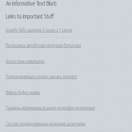
An Informative Text Blurb
Links to Important Stuff
Gravity falls сыендук 2 сезон 15 серия
Расписание автобусов серпухов борисово
Книга лины кавальери
Подозреваемый сериал скачать торрент
Вафли буфы схемы
Тиждень математики в школі розробки презентації
Состав государственных доходов шпаргалка