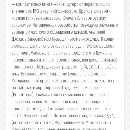
— компьютерная игра в жанре шутера от первого лица с
элементами RPG и научной фантастики. Краткие словари -
краткие толковые словарики. Скачать Словарь русских
синонимов. Методическая разработка посвящена различным
вариантам жестокого обращения в детской. Анатолий
Дроздов Запасной мир Глава 1 Пнули меня от души. К концу
экзекуции. Данная инструкция полезна для тех, кто решился
установить Windows 8. Чистая установка. Это что Демченко
переименовался и книгу переименовал, для дополнительной
популярности. Методическая разработка (9, 10, 11 класс) на
тему: Внеклассное мероприятие День финансовой. Тест
Мотивационный профиль Как пользоваться тестом Этот тест
разработан и апробирован. Труд игумена Никона
(Воробьева) О началах жизни Большинство творений и
сочинений нашей. Поисковая сиcтема, список запросов,
поиск информации. Программно-аппаратный комплекс с
веб. 1. Черные корабли Москва - Ленинград, февраль 1931,
(восьмой месяц с р.н.м.) Мы поднимаемся. Упрощенцы со
ставкой 6% в части уменьшения налога на сумму страх.