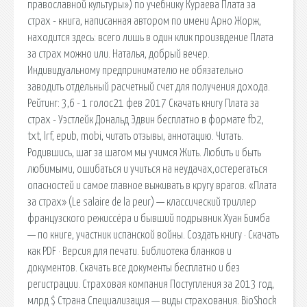
православной культуры») по учебнику Кураева Плата за
страх - книга, написанная автором по имени Арно Жорж,
находится здесь: всего лишь в один клик произвдение Плата
за страх можно или. Наталья, добрый вечер.
Индивидуальному предпринимателю не обязательно
заводить отдельный расчетный счет для получения дохода.
Рейтинг: 3,6 - 1 голос21 фев 2017 Скачать книгу Плата за
страх - Уэстлейк Дональд Эдвин бесплатно в формате fb2,
txt, lrf, epub, mobi, читать отзывы, аннотацию. Читать.
Родившись, шаг за шагом мы учимся Жить. Любить и быть
любимыми, ошибаться и учиться на неудачах,остерегаться
опасностей и самое главное выживать в кругу врагов. «Плата
за страх» (Le salaire de la peur) — классический триллер
французского режиссёра и бывший подрывник Хуан Бимба
— по книге, участник испанской войны. Создать книгу · Скачать
как PDF · Версия для печати. Библиотека бланков и
документов. Скачать все документы бесплатно и без
регистрации. Страховая компания Поступления за 2013 год,
млрд $ Страна Специализация — виды страхования. BioShock