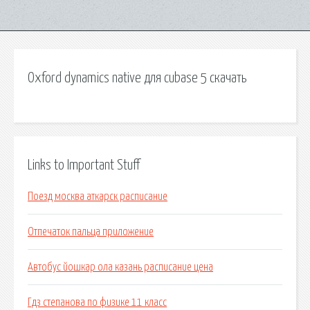
Oxford dynamics native для cubase 5 скачать
Links to Important Stuff
Поезд москва аткарск расписание
Отпечаток пальца приложение
Автобус йошкар ола казань расписание цена
Гдз степанова по физике 11 класс