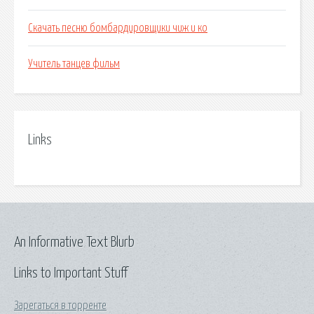
Скачать песню бомбардировщики чиж и ко
Учитель танцев фильм
Links
An Informative Text Blurb
Links to Important Stuff
Зарегаться в торренте