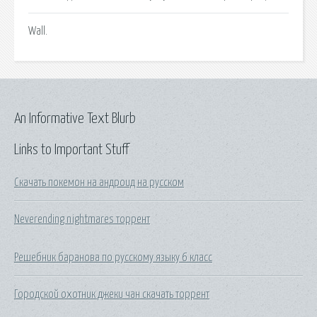
Wall.
An Informative Text Blurb
Links to Important Stuff
Скачать покемон на андроид на русском
Neverending nightmares торрент
Решебник баранова по русскому языку 6 класс
Городской охотник джеки чан скачать торрент