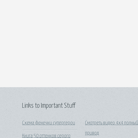
Links to Important Stuff
Схема фенечки супергерои
Смотреть видео 4х4 полны
привод
Книга 50 оттенков серого