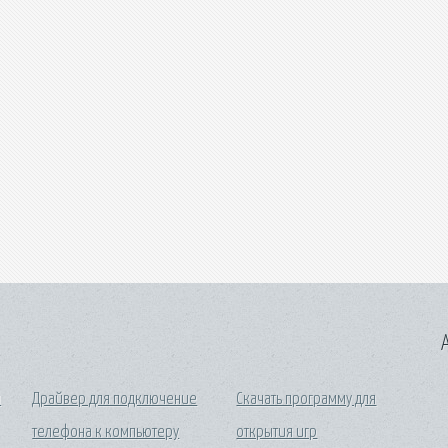
A
й
Драйвер для подключение
Скачать программу для
телефона к компьютеру
открытия игр