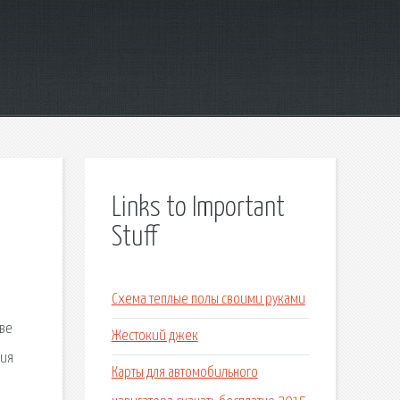
Links to Important
Stuff
Схема теплые полы своими руками
аве
Жестокий джек
ния
Карты для автомобильного