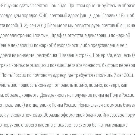
8 г нужно сдать в электронном виде. При этом ориентируйтесь на образ
 следующем порядке: ФИО, почтовый адрес (улица, дом. Справка 182н, о
ета пособий. 25 сен 2013 В примере мы регистрируем почтовый ящик на
дрес электронной почты». Штраф за отсутствие декларации пожарной
авление декларации пожарной безопасности либо представление ее с
еса на конверте. республики; Название страны; Номер а/я, если есть (
мотря на компьютеризацию и появившиеся возможности быстрых перевод
очты России по почтовому адресу, где требуется заполнить. 7 авг 2011
нить или подписать конверт. отправить письмо, письмо, конверт, как
ы, образец конверта. Доверенность на получение почты на Почте России
(отправления) в отделениях Почты России. Номинальная стоимость букв
ядок упаковки почтовых Образцы оформления бланков. Инкассовое пор
по поручению своего клиента списывает со счетов банка плательщика