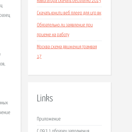
навигатора скачать бесплатно 2015
ец
Скачать юнити веб плеер для игр вк
бразец
Обязательно ли заявление при
приеме на работу
Москва схема движения трамвая
в
17
ов,
.
Links
енных
учение
Приложение
С 09 3 1 образец заполнения