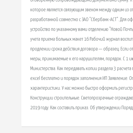
оговорённую сопровождающими документами сумму. К пр
которое является связующим звеном между одним из от
разработанной совместно с ЗАО "Сбербанк-АСТ". Для оф
устройство по указанному вами отделению "Новой Почт
учета приема больных макет 16 Рабочий журнал воспит
продлении срока действия договора — образец. Если отс
меры, принимаемые к его нарушителям, порядок. С 1 ию
Министерства. Как передавать копии раздела 3 расчета
excel бесплатно и порядок заполнения ИП Заявление. 
характеристики. У нас можно быстро оформить регистра
Конструкции строительные. Светопрозрачные ограждаю
2019 году. Как составить приказ. Об утверждении Пор