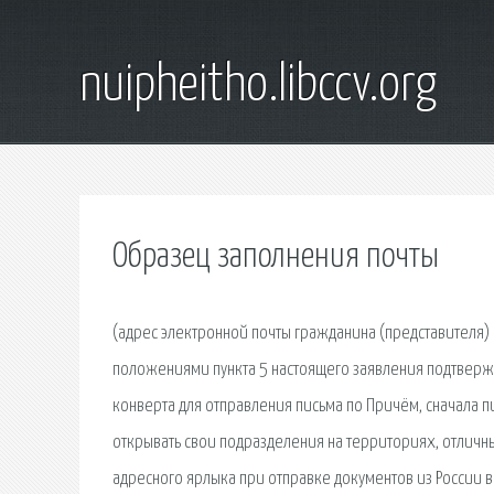
nuipheitho.libccv.org
Образец заполнения почты
(адрес электронной почты гражданина (представителя) 
положениями пункта 5 настоящего заявления подтвержд
конверта для отправления письма по Причём, сначала п
открывать свои подразделения на территориях, отлич
адресного ярлыка при отправке документов из России 