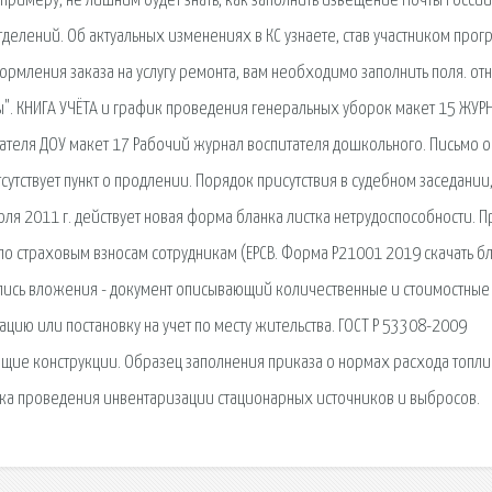
имеру, не лишним будет знать, как заполнить извещение Почты России
делений. Об актуальных изменениях в КС узнаете, став участником прог
ормления заказа на услугу ремонта, вам необходимо заполнить поля. от
ы". КНИГА УЧЁТА и график проведения генеральных уборок макет 15 ЖУР
ателя ДОУ макет 17 Рабочий журнал воспитателя дошкольного. Письмо о
утствует пункт о продлении. Порядок присутствия в судебном заседании
ля 2011 г. действует новая форма бланка листка нетрудоспособности. П
 по страховым взносам сотрудникам (ЕРСВ. Форма Р21001 2019 скачать бл
Опись вложения - документ описывающий количественные и стоимостные
цию или постановку на учет по месту жительства. ГОСТ Р 53308-2009
щие конструкции. Образец заполнения приказа о нормах расхода топли
ядка проведения инвентаризации стационарных источников и выбросов.