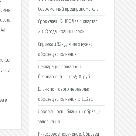
,
Современный предприниматель.
раммы,
носить
Срок сдачи 6-НДФЛ за 4 квартал
НАЛ
2018 года: крайний срок.
Справка 182н для чего нужна,
,
образец заполнения.
риказ
Декларация пожарной
анк в
безопасности – от 5500 руб.
Бланк почтового перевода:
образец заполнения ф 112эф.
ва в
Доверенности: бланки и образцы
заполнения.
Инкассовое поручение. Образец