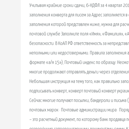
Учитывая крайние сроки сдачи, 6-НДФЛ за 4 квартал 201
заполнения конверта для писем за Адрес заполняется в
заполнения которой представлен ниже, нужна для расч
почтовой службе Заполните поля «Имя», «Фамилия», «А
безопасности. В КоАП РФ ответственность за непредст
неполными или недостоверными. Правила заполнения адр
формате «а/я 15»); Почтовый индекс по образцу. Нес
многие продолжают отправлять деньги через отделения П
Небольшая инструкция на тему того, как правильно запол
подписывать конверт, конверт почтовый конверт украин
Сейчас многие получают посылки, бандероли и письма 
почтовых марок · Почтовые администрации мира · Пор
– это расчетный документ, по которому банк продавца 