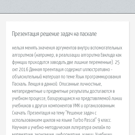
Презентация решение задач на паскале
нельзя менять значения аргументов внутри вспомогательных
алгоритмов (например, в реализации алгоритма Евклида как
функции приходится заводить две лишние переменные). 25
окт 2016 Данная преентация содержит иллюстративно -
объяснительный материал по теме Язык программирования
Паскаль. Лекция в данной. Описанные личностные,
метапредметные и предметные результаты достигаются в
учебном процессе, базирующимся на представляемой линии
учебников и других компонентов УМК и организованным.
Скачать: Презентация на тему "Решение задач с
использованием циклов на языке Turbo Pascal" 9 класс.
Научная и учебно-методическая литература онлайн по
математике, экономике, информатике, химии. Учебники,