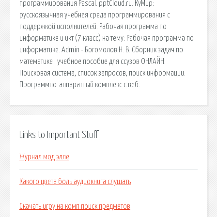
программирования Pascal. pptCloud.ru. КуМир:
русскоязычная учебная среда программирования с
поддержкой исполнителей. Рабочая программа по
информатике и икт (7 класс) на тему: Рабочая программа по
информатике. Admin - Богомолов Н. В. Сборник задач по
математике : учебное пособие для ссузов ОНЛАЙН.
Поисковая сиcтема, список запросов, поиск информации.
Программно-аппаратный комплекс с веб.
Links to Important Stuff
Журнал мод элле
Какого цвета боль аудиокнига слушать
Скачать игру на комп поиск предметов