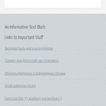
An Informative Text Blurb
Links to Important Stuff
Звездная пыль книга нила геймана
Сталкер мод фотограф как установить
Образец претензии о повреждении багажа
Gmail шаблоны писем
Canoscan lide 35 драйвер для windows 7