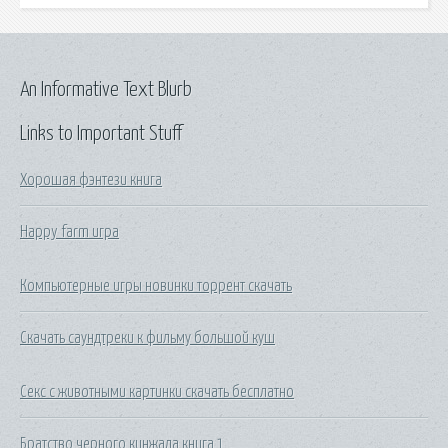
An Informative Text Blurb
Links to Important Stuff
Хорошая фэнтези книга
Happy farm игра
Компьютерные игры новинки торрент скачать
Скачать саундтреки к фильму большой куш
Секс с животными картинки скачать бесплатно
Братство черного кинжала книга 1