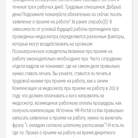
течение трех рабочих дней. Трудовые отношения: Добрый
день! Подскажите пожалуйста обязательно ли сейчас писать
заявление о приеме на работу? За ранее спасибо))). В
зависимости от условий будущей работы претендента при
проведении медосмотра определяются различные факторы,
которые могут воздействовать на организм.
Психиатрическое освидетельствование при приеме на
работу законодательно необходимо при. Часто сотрудники
отдела кадров не понимают, где на самом деле правильно
нужно ставить печать. Вы узнаете, ставится ли печать в
трудовой книжке при приеме на работу, как и зачем.
Компенсация за медосмотр при приеме на работу в 2019
году: кто должен оплачивать и кого направлять на
медосмотр, возмещение работнику оплаты процедуры, как
получить компенсацию. Источник: HR-Portal.ru Как правильно
написать заявление о приеме на работу, нужно ли включать
фразу "с окладом согласно штатному расписанию"? И есть ли
где-то. Приказ о приеме на работу на время декретного