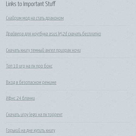
Links to Important Stuff
Скайрим мод на стать драконом
Драйвера для ноутбука asus k52d скачать бесплатно
Скачать книгу темный ангел призрак ночи
Топ 10 игр на пк про бокс
Вход в безопасном режиме
Ифнс 24 бланки
Скачать игру lego на пк торрент
Горький на дне купить книгу