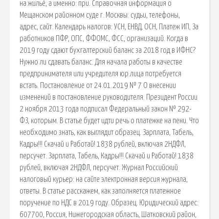
на жильё, а именно: при. Справочная информация о
Мещанском районном суде г. Москвы: судьи, телефоны,
адрес, сайт. Календарь налогов: УСН, ЕНВД, ОСН, Платеж ИП, За
работников ПФР, ОПС, ФФОМС, ФСС, организаций. Когда в
2019 году сдают бухгалтерский баланс за 2018 год в ИФНС?
Нужно ли сдавать баланс. Для начала работы в качестве
предпринимателя или учредителя юр.лица потребуется
встать. Постановление от 24.01.2019 № 7 О внесении
изменений в постановление руководителя. Президент России
2 ноября 2013 года подписал Федеральный закон № 292-
ФЗ, которым. В статье будет идти речь о платежке на пени. Что
необходимо знать, как выглядит образец. Зарплата, Табель,
Кадры!!! Скачай и Работай! 1838 рублей, включая 2НДФЛ,
персучет. Зарплата, Табель, Кадры!!! Скачай и Работай! 1838
рублей, включая 2НДФЛ, персучет. Журнал Российский
налоговый курьер: на сайте электронная версия журнала,
ответы. В статье расскажем, как заполняется платежное
поручение по НДС в 2019 году. Образец. Юридический адрес:
607700, Россия, Нижегородская область, Шатковский район,