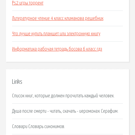
Ps2 игры торрент
Литературное чтение 4 класс климанова решебник
Что лучше купить планшет или электронную книгу
Информатика рабочая тетрадь босова 6 класс гдз
Links
Список книг, которые должен прочитать каждый человек.
Душа после смерти - читать, скачать - иеромонах Серафим.
Словари Словарь синонимов.