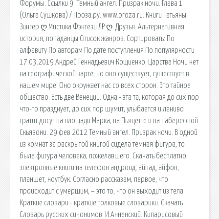
Форумы. Ссылки 9. Темный ангел. Призрак ночи. Глава 1
(Ольга Сушкова) / Проза.ру. www.proza.ru. Книги Татьяны
Зингер ღ Мистика Фэнтези ЛР ღ. Друзья. Альтернативная
история, попаданцы Список жанров. Сортировать: По
алфавиту По авторам По дате поступления По популярности
17.03.2019 Андрей Геннадьевич Кощиенко. Царства Ночи нет
на географической карте, но оно существует, существует в
нашем мире. Оно окружает нас со всех сторон. Это тайное
общество. Есть две Венеции. Одна - эта та, которая до сих пор
что-то празднует, до сих пор шумит, улыбается и лениво
тратит досуг на площади Марка, на Пьяцетте и на набережной
Скьявони. 29 фев 2012 Темный ангел. Призрак ночи. В одной
из комнат за раскрытой книгой сидела темная фигура, то
была фигура человека, пожелавшего. Скачать бесплатно
электронные книги на телефон андроид, айпад, айфон,
планшет, ноутбук. Согласно рассказам, первое, что
происходит с умершим, – это то, что он выходит из тела.
Краткие словари - краткие толковые словарики. Скачать
Словарь русских синонимов. И.Анненский. Кипарисовый