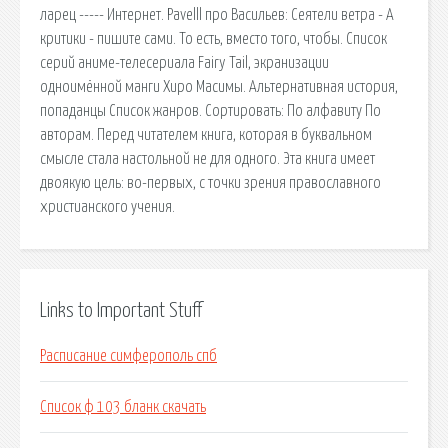
ларец ----- Интернет. Pavelll про Васильев: Сеятели ветра - А
критики - пишите сами. То есть, вместо того, чтобы. Список
серий аниме-телесериала Fairy Tail, экранизации
одноимённой манги Хиро Масимы. Альтернативная история,
попаданцы Список жанров. Сортировать: По алфавиту По
авторам. Перед читателем книга, которая в буквальном
смысле стала настольной не для одного. Эта книга имеет
двоякую цель: во-первых, с точки зрения православного
христианского учения.
Links to Important Stuff
Расписание симферополь спб
Список ф 103 бланк скачать