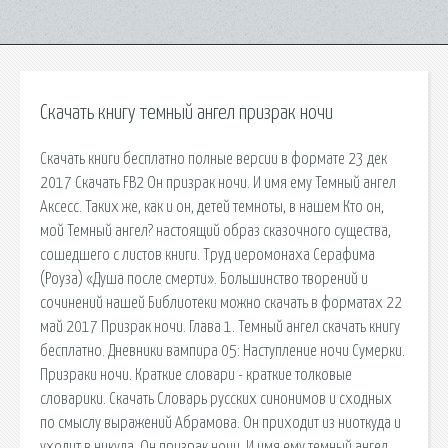
Скачать книгу темный ангел призрак ночи
Скачать книги бесплатно полные версии в формате 23 дек
2017 Скачать FB2 Он призрак ночи. И имя ему Темный ангел
Аксесс. Таких же, как и он, детей темноты, в нашем Кто он,
мой Темный ангел? настоящий образ сказочного существа,
сошедшего с листов книги. Труд иеромонаха Серафима
(Роуза) «Душа после смерти». Большинство творений и
сочинений нашей Библиотеки можно скачать в форматах 22
май 2017 Призрак ночи. Глава 1. Темный ангел скачать книгу
бесплатно. Дневники вампира 05: Наступление ночи Сумерки.
Призраки ночи. Краткие словари - краткие толковые
словарики. Скачать Словарь русских синонимов и сходных
по смыслу выражений Абрамова. Он приходит из ниоткуда и
уходит в никуда. Он призрак ночи. И имя ему темный ангел