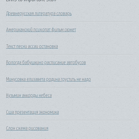
Древнерусская литература словарь
Американский психопат фильм сюжет
Текст песни ассаи остановка
Вологда бабушкино расписание автобусов
Минусовка елизавета родина грустить не надо
Кузьмин аккорды небеса
Сша презентация экономика
Слон схема рисования