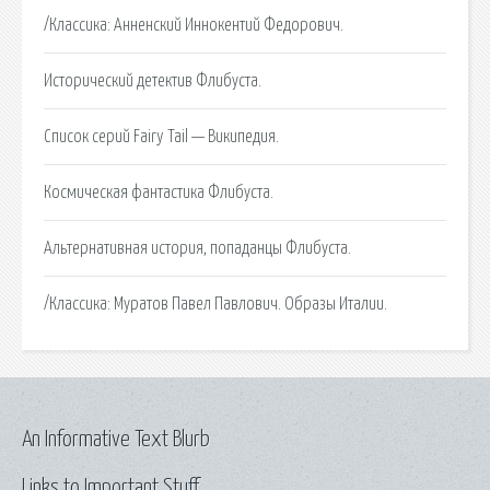
/Классика: Анненский Иннокентий Федорович.
Исторический детектив Флибуста.
Список серий Fairy Tail — Википедия.
Космическая фантастика Флибуста.
Альтернативная история, попаданцы Флибуста.
/Классика: Муратов Павел Павлович. Образы Италии.
An Informative Text Blurb
Links to Important Stuff