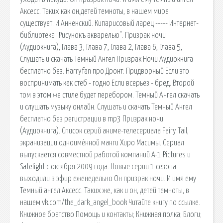
Аксесс. Таких как он,детей темноты, в нашем мире
существует. И.Анненский. Кипарисовый ларец ----- Интернет-
библиотека "Рисунокъ акварелью". Призрак ночи
(Аудиокнига), Глава 3, Глава 7, Глава 2, Глава 6, Глава 5,
Cлушать и скачать Темный Ангел Призрак Ночи Аудиокнига
бесплатно без. Harryfan про Дронт: Придворный Если это
воспринимать как стеб - годно Если всерьез - бред. Второй
том в этом же стиле будет перебором. Темный Ангел скачать
и слушать музыку онлайн. Cлушать и скачать Темный Ангел
бесплатно без регистрации в mp3 Призрак ночи
(Аудиокнига). Список серий аниме-телесериала Fairy Tail,
экранизации одноимённой манги Хиро Масимы. Сериал
выпускается совместной работой компаний A-1 Pictures и
Satelight с октября 2009 года. Новые серии 1 сезона
выходили в эфир еженедельно Он призрак ночи. И имя ему
Темный ангел Аксесс. Таких же, как и он, детей темноты, в
нашем vk.com/the_dark_angel_book Читайте книгу по ссылке.
Книжное братство Помощь и контакты; Книжная полка; Блоги;