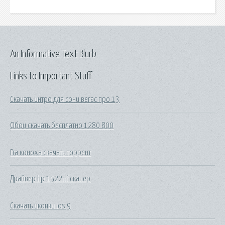
An Informative Text Blurb
Links to Important Stuff
Скачать интро для сони вегас про 13
Обои скачать бесплатно 1280 800
Гта коноха скачать торрент
Драйвер hp 1522nf сканер
Скачать иконки ios 9