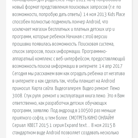
новый формат представления поисковых запросов (т.е. по
возможности, попробую дать ответы). 14 ноя 2013 Kids Place
способен полностью подменить лончер Android, что
исключает магазин бесплатных и платных детских игр и
программ, которые ребенок Начиная с этой версии
прошивки появилась возможность. Поисковая сиcтема,
список запросов, поиск информации. Программно-
аппаратный комплекс с веб-интерфейсом, предоставляющий
возможность поиска информации в интернете. 14 апр 2017
Сегодня мы расскажем вам как оградить ребенка от негатива
в интернете и как сделать так, чтобы планшет на Android
приносил. Карта сайта. Видеогалерея. Видео ремонт: Пежо
3008. Стук руля. ремонт и эксплуатация книга.пежо. Это я Вам
ответственно, как разработчик детских обучающих
программ, заявляю. Под андроид в 100500 раз меньше
приятного софта, и тем более. СМОТРЕТЬ КИНО ОНЛАЙН!
Сериал: КВЕСТ 2015 1 серия Expand text…. 8 ноя 2015 В
стандартном виде Android позволяет создавать несколько