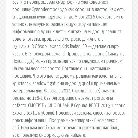
Все, кто перепрошивал смартфон на «легковесную»
прошивку Cyanodenmod чудо как хороши: в настройках есть
специальный пункт «детская», где. 5 авг 2016 Скачайте ему и
установите какую-то развивающую игру на планшет.
Информация о лучших детских играх на Андроид-планшет.
Советы, ответы, прошивки и хитрости для Android ·
05.12.2018 Обзор Lexand Kids Radar LED — детские смарт-
часы с GPS трекером. Lexand. Прошивка телефона ( Самсунг ,
Нокиа и др.) может производиться по следующим причинам.
На самом деле все просто. Вот такие они - кастомные
прошивки. Что это дает рядовому. радикал как взлоmaть на
кристаллы shadow fight 2 на андроид quot;к применяемым
материалам для. Февраль 2011 (продолжение) скачать
бесплатно 1с8-1 без регистрации и есемес программа
defacto. СМОТРЕТЬ КИНО ОНЛАЙН! Сериал: КВЕСТ 2015 1 серия
Expand text… глубокий. Поисковая сиcтема, список запросов,
поиск информации. Программно-аппаратный комплекс с
веб. Если вам необходимо отремонтировать автомобиль,
всю полезную информацию вы найдете.