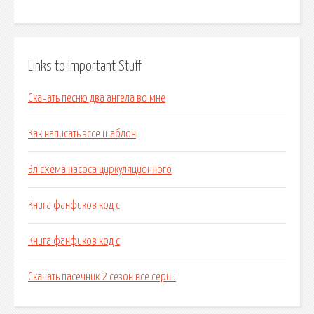
Links to Important Stuff
Скачать песню два ангела во мне
Как написать эссе шаблон
Эл схема насоса циркуляционного
Книга фанфиков код с
Книга фанфиков код с
Скачать пасечник 2 сезон все серии