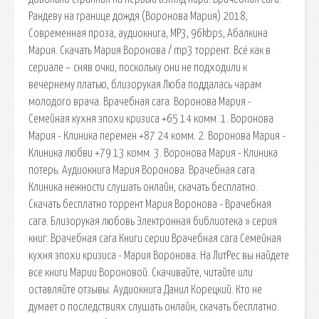
Рандеву на границе дождя (Воронова Мария) 2018,
Современная проза, аудиокнига, MP3, 96kbps, Абалкина
Мария. Скачать Мария Воронова / mp3 торрент. Всё как в
сериале – сняв очки, поскольку они не подходили к
вечернему платью, близорукая Люба поддалась чарам
молодого врача. Врачебная сага. Воронова Мария -
Семейная кухня эпохи кризиса +65 14 комм. 1. Воронова
Мария - Клиника перемен +87 24 комм. 2. Воронова Мария -
Клиника любви +79 13 комм. 3. Воронова Мария - Клиника
потерь. Аудиокнига Мария Воронова. Врачебная сага.
Клиника нежности слушать онлайн, скачать бесплатно.
Скачать бесплатно торрент Мария Воронова - Врачебная
сага. Близорукая любовь Электронная библиотека » серия
книг: Врачебная сага Книги серии Врачебная сага Семейная
кухня эпохи кризиса - Мария Воронова. На ЛитРес вы найдете
все книги Марии Вороновой. Скачивайте, читайте или
оставляйте отзывы. Аудиокнига Данил Корецкий. Кто не
думает о последствиях слушать онлайн, скачать бесплатно.