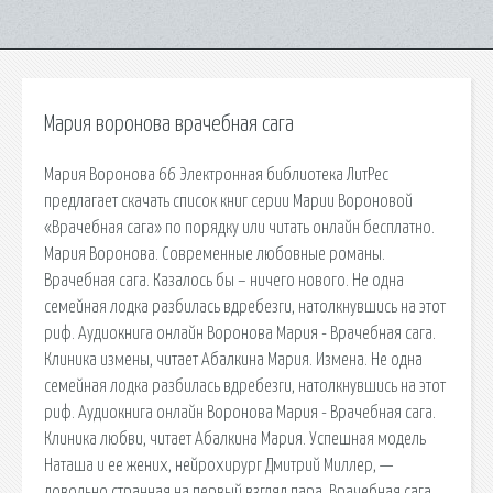
Мария воронова врачебная сага
Мария Воронова 66 Электронная библиотека ЛитРес
предлагает скачать список книг серии Марии Вороновой
«Врачебная сага» по порядку или читать онлайн бесплатно.
Мария Воронова. Современные любовные романы.
Врачебная сага. Казалось бы – ничего нового. Не одна
семейная лодка разбилась вдребезги, натолкнувшись на этот
риф. Аудиокнига онлайн Воронова Мария - Врачебная сага.
Клиника измены, читает Абалкина Мария. Измена. Не одна
семейная лодка разбилась вдребезги, натолкнувшись на этот
риф. Аудиокнига онлайн Воронова Мария - Врачебная сага.
Клиника любви, читает Абалкина Мария. Успешная модель
Наташа и ее жених, нейрохирург Дмитрий Миллер, —
довольно странная на первый взгляд пара. Врачебная сага.