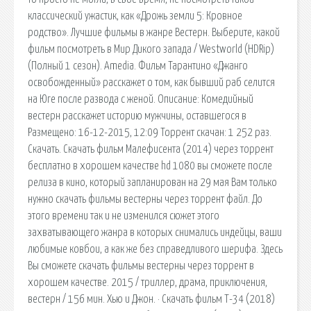
классический ужастик, как «Дрожь земли 5: Кровное
родство». Лучшие фильмы в жанре Вестерн. Выберите, какой
фильм посмотреть в Мир Дикого запада / Westworld (HDRip)
(Полный 1 сезон). Amedia. Фильм Тарантино «Джанго
освобожденный» расскажет о том, как бывший раб селится
на Юге после развода с женой. Описание: Комедийный
вестерн расскажет историю мужчины, оставшегося в
Размещено: 16-12-2015, 12:09 Торрент скачан: 1 252 раз.
Скачать. Скачать фильм Малефисента (2014) через торрент
бесплатно в хорошем качестве hd 1080 вы сможете после
релиза в кино, который запланирован на 29 мая Вам только
нужно скачать фильмы вестерны через торрент файл. До
этого времени так и не изменился сюжет этого
захватывающего жанра в которых снимались индейцы, ваши
любимые ковбои, а как же без справедливого шерифа. Здесь
Вы сможете скачать фильмы вестерны через торрент в
хорошем качестве. 2015 / триллер, драма, приключения,
вестерн / 156 мин. Хью и Джон. · Скачать фильм Т-34 (2018)