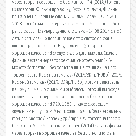
через торрент совершенно бесплатно, Т-34 (2018) torrent
из категории Фильмы про войну, Русские фильмы, Фильмы
приключения, Военные фильмы, Фильмы драмы, Фильмы
2018 года. Скачать вестерн через Торрент бесплатно и без
регистрации. Премьера данного фильма - 14.08.2014 с этой
даты в сети должно появиться качество снятое с экрана
кинотеатра, чтоб скачать Неудержимые 3 торрент в
хорошем качестве hd следует ждать даты выхода. Скачать
фильмы вестерн через торрент или смотреть онлайн Вы
можете бесплатно и без регистрации на станицах нашего
торрент сайта. Костяной томагавк (2015/BDRip/HDRip). 2015.
Костяной томагавк (2015/ BDRip/HDRip). Хотим представить
вашему вниманию фильм Мы ещё здесь, который вы всегда
сможете скачать через торрент полностью бесплатно в
хорошем качестве hd 720, 1080, а также с хорошим
звучанием на русском. У нас можно скачать Вестерн фильмы
mp4 для Android / iPhone / 3gp / mp4 / avi torrent на телефон
бесплатно. Мы тебя любим, мерзавец (2014) скачать фильм
через торрент в хорошем качестве бесплатно, смотреть