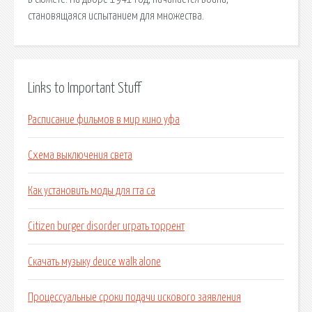
становящаяся испытанием для множества.
Links to Important Stuff
Расписание фильмов в мир кино уфа
Схема выключения света
Как установить моды для гта са
Citizen burger disorder играть торрент
Скачать музыку deuce walk alone
Процессуальные сроки подачи искового заявления