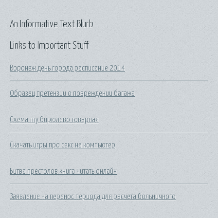
An Informative Text Blurb
Links to Important Stuff
Воронеж день города расписание 2014
Образец претензии о повреждении багажа
Схема тпу бирюлево товарная
Скачать игры про секс на компьютер
Битва престолов книга читать онлайн
Заявление на перенос периода для расчета больничного