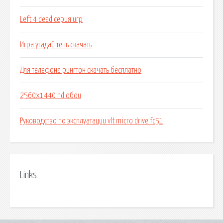
Left 4 dead серия игр
Игра угадай тень скачать
Для телефона рингтон скачать бесплатно
2560x1440 hd обои
Руководство по эксплуатации vlt micro drive fc51
Links