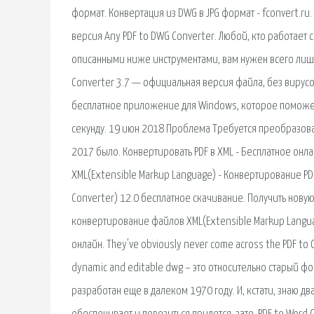
формат. Конвертация из DWG в JPG формат - fconvert.ru.
версия Any PDF to DWG Converter. Любой, кто работает 
описанными ниже инструментами, вам нужен всего лишь б
Converter 3.7 — официальная версия файла, без вирусов,
бесплатное приложение для Windows, которое поможет
секунду. 19 июн 2018 Проблема Требуется преобразова
2017 было. Конвертировать PDF в XML - Бесплатное он
XML(Extensible Markup Language) - Конвертирование PDF
Converter) 12.0 бесплатное скачивание. Получить нову
конвертирование файлов XML(Extensible Markup Langua
онлайн. They've obviously never come across the PDF to CAD
dynamic and editable dwg – это относительно старый 
разработан еще в далеком 1970 году. И, кстати, знаю д