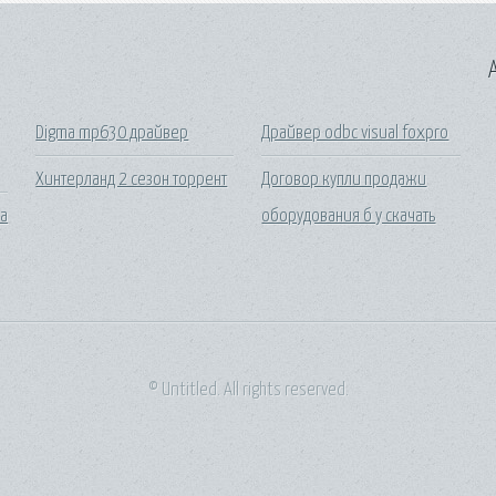
A
Digma mp630 драйвер
Драйвер odbc visual foxpro
Хинтерланд 2 сезон торрент
Договор купли продажи
на
оборудования б у скачать
© Untitled. All rights reserved.