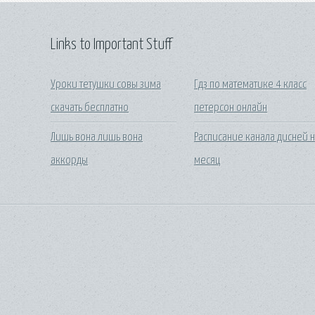
Links to Important Stuff
Уроки тетушки совы зима
Гдз по математике 4 класс
скачать бесплатно
петерсон онлайн
Лишь вона лишь вона
Расписание канала дисней 
аккорды
месяц