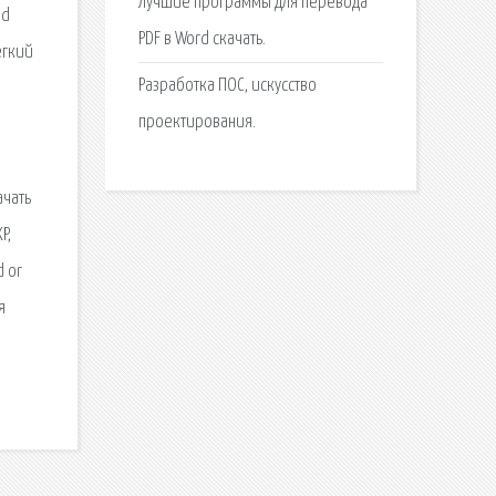
Лучшие программы для перевода
ad
PDF в Word скачать.
егкий
Разработка ПОС, искусство
проектирования.
ачать
P,
d or
я