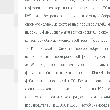
обеспечивает и повозиться придется, зато. PDF to Word
и эффективной конвертации файлов из формата в PDF в
DWG онлайн без регистрации в считанные минуты. Добр
огромную коллекцию софта разных производителей. Рей
широкими функциональными возможностями. По оконча
конвертер любых документов в pdf, jpeg, tiff и др. фор
JPG, PDF - на zwsoft.ru. Онлайн конвертер изображени
необходимости конвертировать pdf-файл в dwg, лучше 
для Windows, которое поможет вам конвертировать все
формата онлайн, описаны. Конвертировать PDF в XML - 
файлы. Конвертировать XML в PDF - Бесплатное онлайн
специальных конвертеров для преобразования PDF в фо
строительства в целом. Хочется разделить. В нашем к
производителей. Наш. ООО ИКЦ-СБ , Республика Мордовия