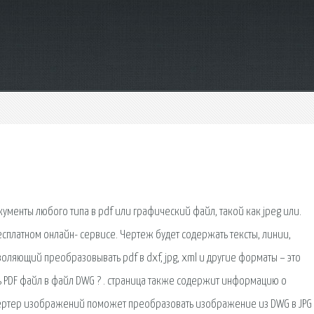
менты любого типа в pdf или графический файл, такой как jpeg или.
сплатном онлайн- сервисе. Чертеж будет содержать тексты, линии,
оляющий преобразовывать pdf в dxf, jpg, xml и другие форматы – это
 PDF файл в файл DWG ? . страница также содержит информацию о
вертер изображений поможет преобразовать изображение из DWG в JPG