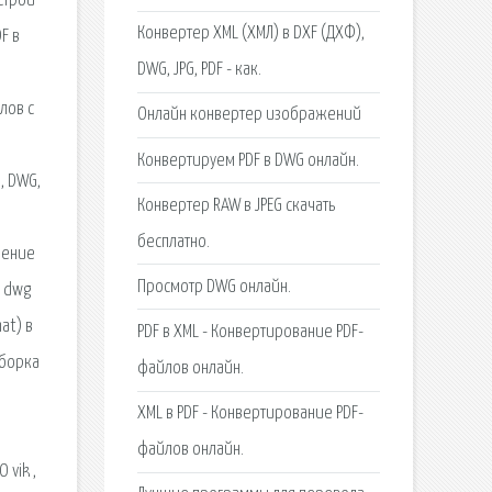
строй
Конвертер XML (ХМЛ) в DXF (ДХФ),
F в
DWG, JPG, PDF - как.
лов с
Онлайн конвертер изображений
Конвертируем PDF в DWG онлайн.
, DWG,
Конвертер RAW в JPEG скачать
бесплатно.
жение
Просмотр DWG онлайн.
в dwg
at) в
PDF в XML - Конвертирование PDF-
дборка
файлов онлайн.
XML в PDF - Конвертирование PDF-
файлов онлайн.
 vik ,