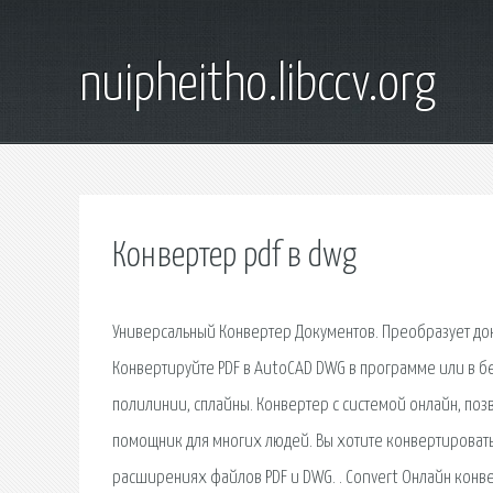
nuipheitho.libccv.org
Конвертер pdf в dwg
Универсальный Конвертер Документов. Преобразует доку
Конвертируйте PDF в AutoCAD DWG в программе или в бе
полилинии, сплайны. Конвертер с системой онлайн, позв
помощник для многих людей. Вы хотите конвертировать
расширениях файлов PDF и DWG. . Convert Онлайн кон