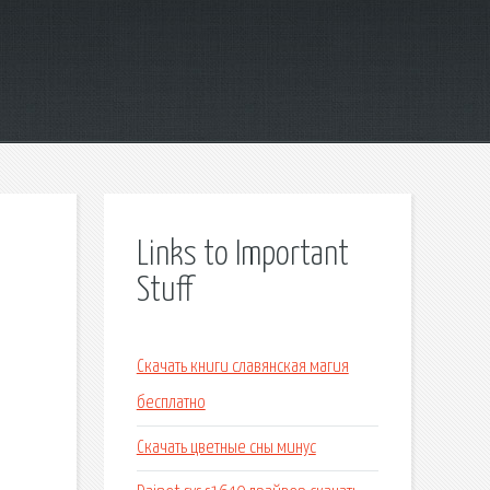
Links to Important
Stuff
Скачать книги славянская магия
бесплатно
Скачать цветные сны минус