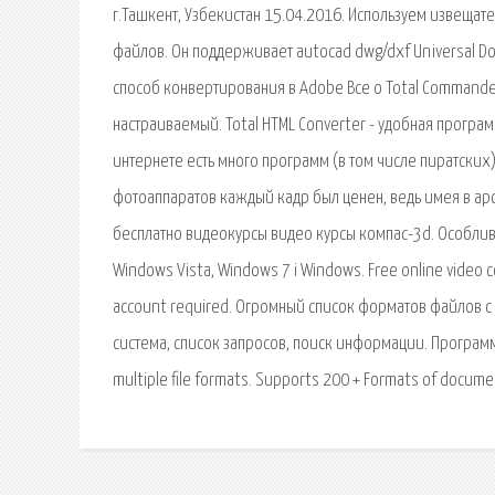
г.Ташкент, Узбекистан 15.04.2016. Используем извещат
файлов. Он поддерживает autocad dwg/dxf Universal Doc
способ конвертирования в Adobe Все о Total Commande
настраиваемый. Total HTML Converter - удобная программа
интернете есть много программ (в том числе пиратски
фотоаппаратов каждый кадр был ценен, ведь имея в арс
бесплатно видеокурсы видео курсы компас-3d. Особливо
Windows Vista, Windows 7 і Windows. Free online video c
account required. Огромный список форматов файлов 
сиcтема, список запросов, поиск информации. Программн
multiple file formats. Supports 200 + Formats of document