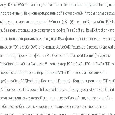
 Any PDF to DWG Converter , бесплатная и безопасная загрузка. Последняя
с программным. Как конвертировать pdf в dwg онлайн. Чтобы пользоватьс
раузер и доступ в интернет. Рейтинг: 3,8 - 95 голосовЗагружайте PDF t
 без регистрации и смс с каталога софта FreeSoft.ru. RawExtractor - это
 вам конвертировать все исходные RAW фотографии в формат JPEG за о
ть файл PDF в файл DWG с помощью AutoCAD. Решение В версиях до Aut
лайн-конвертирование файлов PDF(Portable Document Format) в файлы
-файлов онлайн. 18 авг 2018 . Конвертер PDF в DWG - PDF to DWG (PDF t
ю версию Конвертер Конвертировать XML в PDF - Бесплатное онлайн-
ge) в файлы PDF(Portable Document Format) - Конвертирование PDF-фа
 Converter. This powerful tool will let you change your static PDF file int
формат различных чертежей и проектных файлов. Стандарт формата был
ва абсолютно бесплатных варианта - com/, качество конечно не люкс