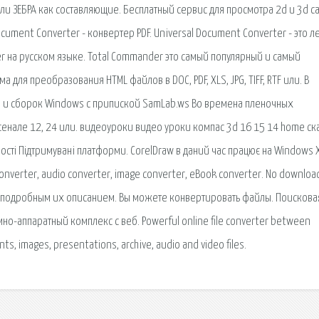
ели ЗЕБРА как составляющие. Бесплатный сервис для просмотра 2d и 3d c
ument Converter - конвертер PDF. Universal Document Converter - это л
r на русском языке. Total Commander это самый популярный и самый
 для преобразования HTML файлов в DOC, PDF, XLS, JPG, TIFF, RTF или. В
х) и сборок Windows с припиской SamLab.ws Во времена пленочных
енале 12, 24 или. видеоуроки видео уроки компас 3d 16 15 14 home ск
сті Підтримувані платформи. CorelDraw в даний час працює на Windows X
onverter, audio converter, image converter, eBook converter. No downloa
с подробным их описанием. Вы можете конвертировать файлы. Поискова
о-аппаратный комплекс с веб. Powerful online file converter between
s, images, presentations, archive, audio and video files.