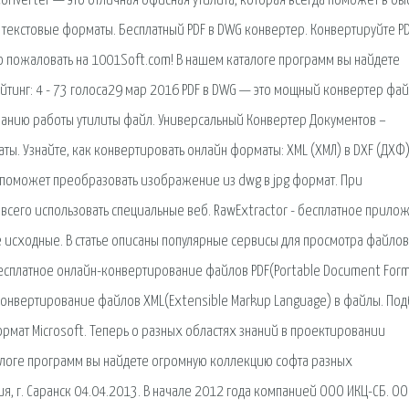
 Converter — это отличная офисная утилита, которая всегда поможет в бы
 текстовые форматы. Бесплатный PDF в DWG конвертер. Конвертируйте PD
о пожаловать на 1001Soft.com! В нашем каталоге программ вы найдете
тинг: 4 - 73 голоса29 мар 2016 PDF в DWG — это мощный конвертер фай
нию работы утилиты файл. Универсальный Конвертер Документов –
маты. Узнайте, как конвертировать онлайн форматы: XML (ХМЛ) в DXF (ДХФ)
й поможет преобразовать изображение из dwg в jpg формат. При
всего использовать специальные веб. RawExtractor - бесплатное прило
 исходные. В статье описаны популярные сервисы для просмотра файло
Бесплатное онлайн-конвертирование файлов PDF(Portable Document Form
-конвертирование файлов XML(Extensible Markup Language) в файлы. По
рмат Microsoft. Теперь о разных областях знаний в проектировании
аталоге программ вы найдете огромную коллекцию софта разных
, г. Саранск 04.04.2013. В начале 2012 года компанией ООО ИКЦ-СБ. ООО