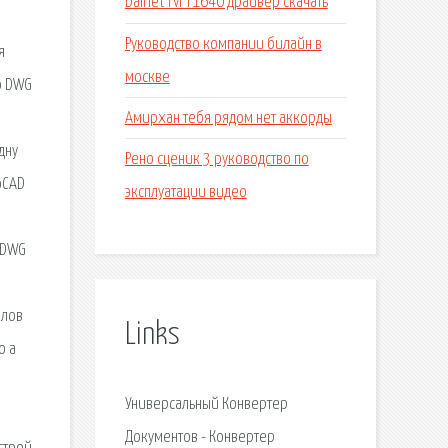
Dainet rvr r1640 драйвер скачать
Руководство компании билайн в
я
москве
o DWG
Амирхан тебя рядом нет аккорды
дну
Рено сценик 3 руководство по
oCAD
эксплуатации видео
o DWG
йлов
Links
o a
Универсальный Конвертер
Документов - Конвертер