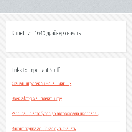
Dainet rvr r1640 драйвер скачать
Links to Important Stuff
Скачать игру герои меча и магии 3
Эвер афтер хай скачать игру
Расписание автобусов до автовокзала ярославль
Виконт группа арийская русь скачать