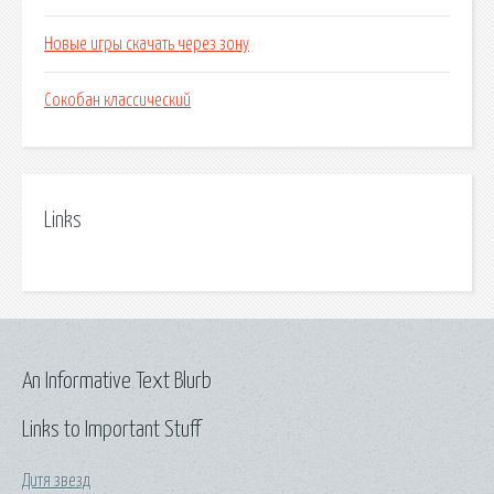
Новые игры скачать через зону
Сокобан классический
Links
An Informative Text Blurb
Links to Important Stuff
Дитя звезд