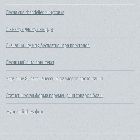
Песня сиа chandelier минусовка
Я к нему одному аккорды
Скачать книгу мп3 бесплатно игра престолов
Песни май литл пони текст
Черчение 8 класс нанесение размеров презентация
Статистическая форма перемещения товаров бланк
Журнал forbes фото