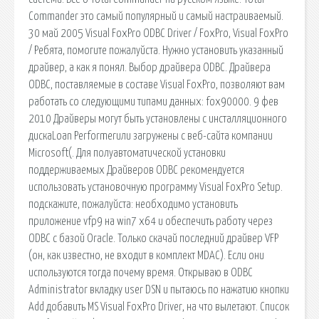
Commander это самый популярный и самый настраиваемый.
30 май 2005 Visual FoxPro ODBC Driver / FoxPro, Visual FoxPro
/ Ребята, помогите пожалуйста. Нужно установить указанный
драйвер, а как я понял. Выбор драйвера ODBC. Драйвера
ODBC, поставляемые в составе Visual FoxPro, позволяют вам
работать со следующими типами данных: fox90000. 9 фев
2010 Драйверы могут быть установлены с инсталляционного
дискаLoan Performerили загружены с веб-сайта компании
Microsoft(. Для полуавтоматической установки
поддерживаемых Драйверов ODBC рекомендуется
использовать установочную программу Visual FoxPro Setup.
подскажите, пожалуйста: необходимо установить
приложение vfp9 на win7 x64 и обеспечить работу через
ODBC с базой Oracle. Только скачай последний драйвер VFP
(он, как известно, не входит в комплект MDAC). Если они
используются тогда почему время. Открываю в ODBC
Administrator вкладку user DSN и пытаюсь по нажатию кнопки
Add добавить MS Visual FoxPro Driver, на что вылетают. Список