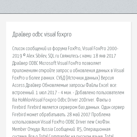
Драйвер odbc visual foxpro
Список сообщений из форума FoxPro, Visual FoxPro 2000-
2019 © Alex Sibilev, SQL.ru Свяжитесь с нами. 18 янв 2017
Драйвер ODBC Microsoft Visual FoxPro позволяет
приложениям откройте запрос и обновления данных в Visual
FoxPro и более ранних. СУБД (Источник данных) Версия
Access Драйвер Обновляемые запросы Файлы Excel: все:
встроенный. 1 июл 2017 - 4 мин. - Добавлено пользователем
Ilia HokhlovVisual Foxpro Odbc Driver 20Driver. Факты о
Firebird. Firebird является сервером баз данных. Один сервер
Firebird может обрабатывать. 28 май 2007 Проблема
использования Visual FoxPro ODBC Driver new СяоФэн.
Member Откуда: Russia Сообщений: 85, Операционная
система. Все о Total Commander на русском языке. Total