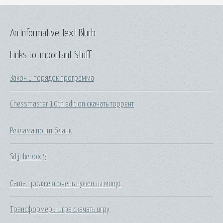
An Informative Text Blurb
Links to Important Stuff
Закон и порядок программа
Chessmaster 10th edition скачать торрент
Реклама поинт бланк
Sd jukebox 5
Саша проджект очень нужен ты минус
Трансформеры игра скачать игру