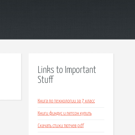
Links to Important
Stuff
Книга по технологии за 7 класс
Книги финдус и петсон купить
Скачать стихи тютчев pdf