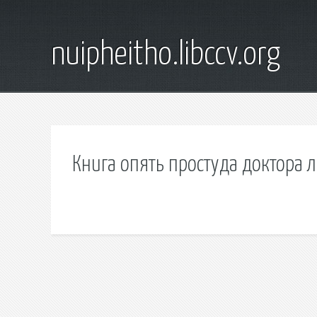
nuipheitho.libccv.org
Книга опять простуда доктора л