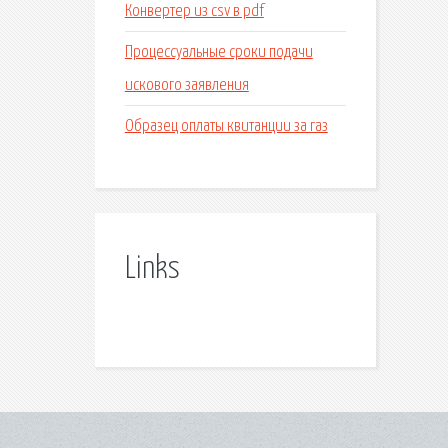
Конвертер из csv в pdf
Процессуальные сроки подачи
искового заявления
Образец оплаты квитанции за газ
Links