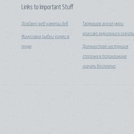
Links to Important Stuff
Драйвер веб камеры dell
Тармашев ареал умри
красиво аудиокнига скачат
Минусовка рыбки уснули в
пруду
Должностная инструкция
сторожа в поликлинике
скачать бесплатно