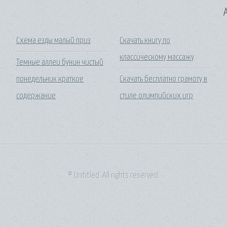
A
Схема езды малый приз
Скачать книгу по
ь
классическому массажу
Темные аллеи бунин чистый
понедельник краткое
Скачать бесплатно грамоту в
содержание
стиле олимпийских игр
© Untitled. All rights reserved.