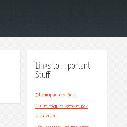
Links to Important
Stuff
3d конструктор мебели
Скачать тесты по математике 4
класс моро