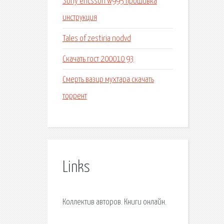
Sony ericsson w995 прошивка
инструкция
Tales of zestiria nodvd
Скачать гост 200010 93
Смерть вазир мухтара скачать
торрент
Links
Коллектив авторов. Книги онлайн.