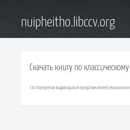
nuipheitho.libccv.org
Скачать книгу по классическому
Сто портретов выдающихся представителей украинского