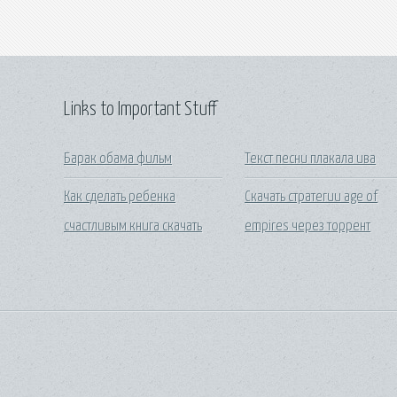
Links to Important Stuff
Барак обама фильм
Текст песни плакала ива
Как сделать ребенка
Скачать стратегии age of
счастливым книга скачать
empires через торрент