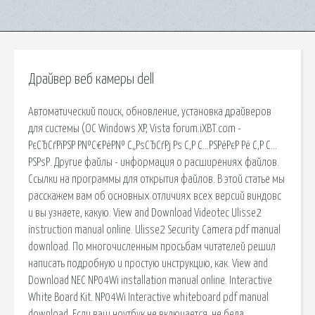
Драйвер веб камеры dell
Автоматический поиск, обновление, установка драйверов
для системы (ОС Windows XP, Vista forum.iXBT.com -
РєСЂСѓРїРЅР Р№С€РёР№ С„РѕСЂСѓРј Рѕ С‚Р С…РЅРёРєР Рё С‚Р С…
РЅРѕР. Другие файлы - информация о расширениях файлов.
Ссылки на программы для открытия файлов. В этой статье мы
расскажем вам об основных отличиях всех версий виндовс
и вы узнаете, какую. View and Download Videotec Ulisse2
instruction manual online. Ulisse2 Security Camera pdf manual
download. По многочисленным просьбам читателей решил
написать подробную и простую инструкцию, как. View and
Download NEC NP04Wi installation manual online. Interactive
White Board Kit. NP04Wi Interactive whiteboard pdf manual
download. Если ваш ноутбук не включается, не беда.