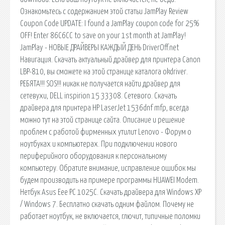
Ознакомьтесь с содержанием этой статьи JamPlay Review
Coupon Code UPDATE: I found a JamPlay coupon code for 25%
OFF! Enter 86C6CC to save on your 1st month at JamPlay!
JamPlay - НОВЫЕ ДРАЙВЕРЫ КАЖДЫЙ ДЕНЬ DriverOff.net
Навигация. Скачать актуальный драйвер для принтера Canon
LBP-810, вы сможете на этой странице каталога okdriver.
РЕБЯТА!!! SOS!!! никак не получается найти драйвер для
сетевухи, DELL inspirion 15 33308. Сетевого. Скачать
драйвера для принтера HP LaserJet 1536dnf mfp, всегда
можно тут на этой странице сайта. Описание и решение
проблем с работой фирменных утилит Lenovo - Форум о
ноутбуках и компьютерах. При подключении нового
периферийного оборудования к персональному
компьютеру. Обратите внимание, исправление ошибок мы
будем производить на примере программы HUAWEI Modem.
Нетбук Asus Eee PC 1025C. Скачать драйвера для Windows XP
/ Windows 7. Бесплатно скачать одним файлом. Почему не
работает ноутбук, не включается, глючит, типичные поломки