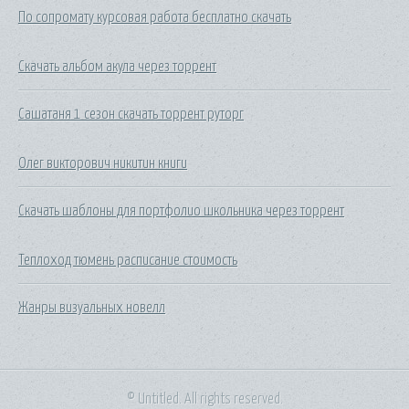
По сопромату курсовая работа бесплатно скачать
Скачать альбом акула через торрент
Сашатаня 1 сезон скачать торрент руторг
Олег викторович никитин книги
Скачать шаблоны для портфолио школьника через торрент
Теплоход тюмень расписание стоимость
Жанры визуальных новелл
© Untitled. All rights reserved.