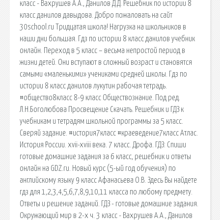
класс - Вахрушев А.А., Данилов Д.Д. Решебник по истории 8
класс данилов давыдова. Добро пожаловать на сайт
30school.ru Тридцатая школа! Нагрузка на школьников в
наши дни большая. Гдз по истории 8 класс данилов учебник
онлайн. Переход в 5 класс – весьма непростой период в
жизни детей. Они вступают в сложный возраст и становятся
самыми «маленькими» учениками средней школы. Гдз по
истории 8 класс данилов лукутин рабочая тетрадь.
#общество8класс 8-9 класс Обществознание. Под ред.
Л.Н.Боголюбова Просвещение Скачать. Решебник и ГДЗ к
учебникам и тетрадям школьной программы за 5 класс.
Сверяй задание. #история7класс #краеведение7класс Атлас.
История России. xvii-xviii века. 7 класс. Дрофа. ГДЗ: Спиши
готовые домашние задания за 6 класс, решебник и ответы
онлайн на GDZ.ru. Новый курс (5-ый год обучения) по
английскому языку 9 класс Афанасьева О.В. Здесь Вы найдете
гдз для 1,2,3,4,5,6,7,8,9,10,11 класса по любому предмету.
Ответы и решение заданий. ГДЗ - готовые домашние задания.
Окружающий мир в 2-х ч. 3 класс - Вахрушев А.А., Данилов