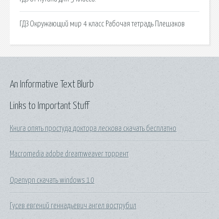
ГДЗ Окружающий мир 4 класс Рабочая тетрадь Плешаков
An Informative Text Blurb
Links to Important Stuff
Книга опять простуда доктора лескова скачать бесплатно
Macromedia adobe dreamweaver торрент
Openvpn скачать windows 10
Гусев евгений геннадьевич ангел вострубил