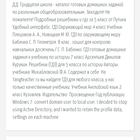
Д.Д. Тридцатая школа - каталог готовых домашних заданий
по различным общеобразовательным. Заходите! Не
пожалеете! Подробные решебники и гдз за 5 класс от Путина.
Удобный интерфейс. ГДЗ Окружающий мир 4 класс Учебник
Плешаков А. А., Новицкая М. Ю. ГДЗ по окружающему миру.
Бабенко С. П. Геометрія. 8 клас : зошит для контролю
навчальних досягнень / С. П. Бабенко. ГДЗ готовые домашние
задания к учебнику по истории 7 класс Арсентьев Данилов
Курукин. Решебник (ГДЗ) для 5 класса по истории Авторы
учебника: Михайловский Ф.А. Содержит в себе. На
Yangteacher.ru вы найдете ГДЗ для любого класса, у нас
только качественные учебники. Учебник Английский язык 2
класс Кузовлев. Издательство: Просвещение Год публикации:.
Windows 7: convert domain user to local user. I decided to stop
using Active Directory, and I wanted to retain the profile data,
settings on each machine.