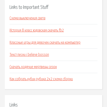
Links to Important Stuff
Схема выключения света
История 8 класс юдовская скачать fb2
Классные игры для девочек скачать на компьютер
Текст песни i believe bosson
Скачать ходячие мертвецы сезон
Как собрать кубик рубика 2х2 схема сборки
Links