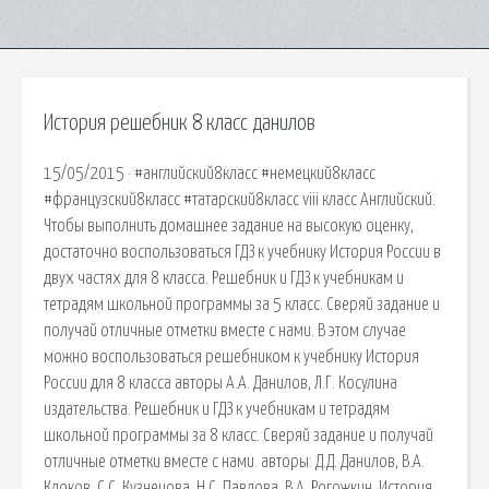
История решебник 8 класс данилов
15/05/2015 · #английский8класс #немецкий8класс
#французский8класс #татарский8класс viii класс Английский.
Чтобы выполнить домашнее задание на высокую оценку,
достаточно воспользоваться ГДЗ к учебнику История России в
двух частях для 8 класса. Решебник и ГДЗ к учебникам и
тетрадям школьной программы за 5 класс. Сверяй задание и
получай отличные отметки вместе с нами. В этом случае
можно воспользоваться решебником к учебнику История
России для 8 класса авторы А.А. Данилов, Л.Г. Косулина
издательства. Решебник и ГДЗ к учебникам и тетрадям
школьной программы за 8 класс. Сверяй задание и получай
отличные отметки вместе с нами. авторы: Д.Д. Данилов, В.А.
Клоков, С.С. Кузнецова, Н.С. Павлова, В.А. Рогожкин. История