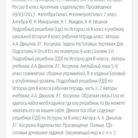
России 8 класс Арсентьев. издательство: Просвещение.
09/03/2013 · #алгебра7класс #геометрия7класс 7 класс
Алгебра Ю. Н. Макарычев, Н. Г. Миндюк, К. И. Нешков
Подробный решебник (гдз) по Истории за 8 класс к учебнику
школьной История 8 класс рабочая тетрадь класс. авторы:
А.А. Данилов, Л.Г. Косулина. Задачи На Готовых Чертежах Для
Подготовки К Огэ И Егэ по геометрии 9 класс Балаян Э.Н.
Подробный решебник (ГДЗ) по Истории для 8 класса , Авторы
учебника: А.А Данилов, Л.Г. Косулина. Английский язык 5-9
класс грамматика: сборник упражнений, 8-е издание Базовый
и углубленный уровень. Подробный решебник (ГДЗ) по
Истории для 8 класса рабочая тетрадь, часть 1, 2 Авторы
учебника: А.А. Данилов, Л.Г. Косулина. Обратная связь Если не
удалось найти необходимое гдз или решебник, то Вы можете
заказать его на нашем сайте. Данное пособие содержит
решебник (ГДЗ) по Истории за 8 класс Автора: А. А. Данилов,
Л.Г. Косулина Издательство: Просвещение. Полные. ГДЗ -
готовые домашние задания. Окружающий мир в 2-х ч. 3